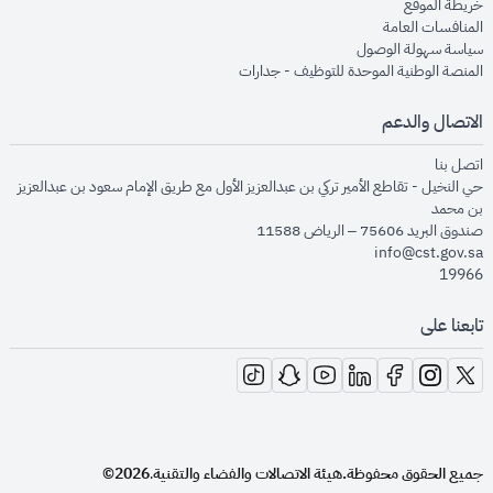
opens in new window
خريطة الموقع
opens in new window
المنافسات العامة
opens in new window
سياسة سهولة الوصول
opens in new window
المنصة الوطنية الموحدة للتوظيف - جدارات
الاتصال والدعم
opens in new window
اتصل بنا
حي النخيل - تقاطع الأمير تركي بن عبدالعزيز الأول مع طريق الإمام سعود بن عبدالعزيز
بن محمد
صندوق البريد 75606 – الرياض 11588
info@cst.gov.sa
19966
تابعنا على
opens in new window
opens in new window
opens in new window
opens in new window
opens in new window
opens in new window
opens in new window
جميع الحقوق محفوظة.
هيئة الاتصالات والفضاء والتقنية
2026©
.