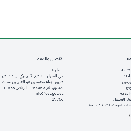
مة
الاتصال والدعم
opens in new window
opens in new window
مفتوحة
اتصل بنا
opens in new window
ائعة
حي النخيل - تقاطع الأمير تركي بن عبدالعزيز 
opens in new window
وردين
طريق الإمام سعود بن عبدالعزيز بن محمد
opens in new window
وقع
صندوق البريد 75606 – الرياض 11588
opens in new window
العامة
info@cst.gov.sa
opens in new window
لة الوصول
19966
opens in new window
طنية الموحدة للتوظيف - جدارات