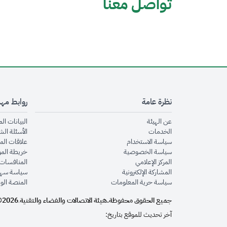
تواصل معنا
نظرة عامة
روابط مه
opens in new window
عن الهيئة
البيانات ال
opens in new window
الخدمات
الأسئلة الش
opens in new window
سياسة الاستخدام
علاقات الم
opens in new window
سياسة الخصوصية
خريطة الم
opens in new window
المركز الإعلامي
المنافسات 
opens in new window
المشاركة الإلكترونية
سياسة سهو
opens in new window
سياسة حرية المعلومات
المنصة الو
جميع الحقوق محفوظة.
هيئة الاتصالات والفضاء والتقنية
2026©
.
آخر تحديث للموقع بتاريخ: