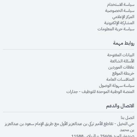
opens in new window
سياسة الاستخدام
opens in new window
سياسة الخصوصية
opens in new window
المركز الإعلامي
opens in new window
المشاركة الإلكترونية
opens in new window
سياسة حرية المعلومات
روابط مهمة
opens in new window
البيانات المفتوحة
opens in new window
الأسئلة الشائعة
opens in new window
علاقات الموردين
opens in new window
خريطة الموقع
opens in new window
المنافسات العامة
opens in new window
سياسة سهولة الوصول
opens in new window
المنصة الوطنية الموحدة للتوظيف - جدارات
الاتصال والدعم
opens in new window
اتصل بنا
حي النخيل - تقاطع الأمير تركي بن عبدالعزيز الأول مع طريق الإمام سعود بن عبدالعزيز
بن محمد
صندوق البريد 75606 – الرياض 11588