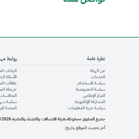
نظرة عامة
روابط مه
opens in new window
عن الهيئة
البيانات ال
opens in new window
الخدمات
الأسئلة الش
opens in new window
سياسة الاستخدام
علاقات الم
opens in new window
سياسة الخصوصية
خريطة الم
opens in new window
المركز الإعلامي
المنافسات 
opens in new window
المشاركة الإلكترونية
سياسة سهو
opens in new window
سياسة حرية المعلومات
المنصة الو
جميع الحقوق محفوظة.
هيئة الاتصالات والفضاء والتقنية
2026©
.
آخر تحديث للموقع بتاريخ: