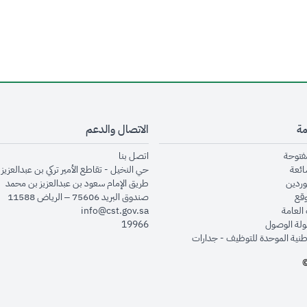
مة
الاتصال والدعم
opens in new window
opens in new window
مفتوحة
اتصل بنا
opens in new window
ائعة
حي النخيل - تقاطع الأمير تركي بن عبدالعزيز 
opens in new window
وردين
طريق الإمام سعود بن عبدالعزيز بن محمد
opens in new window
وقع
صندوق البريد 75606 – الرياض 11588
opens in new window
العامة
info@cst.gov.sa
opens in new window
لة الوصول
19966
opens in new window
طنية الموحدة للتوظيف - جدارات