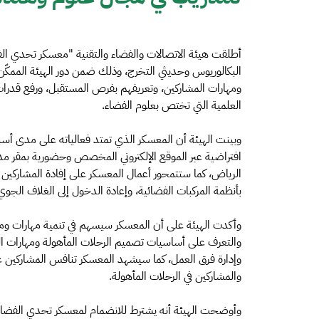
أطلقت هيئة الاتصالات والفضاء والتقنية "معسكر تحدي ا
البكالوريوس وحديثي التخرج، وذلك ضمن دور الهيئة الممكّن
ومهارات المشاركين، وتعريفهم بفرص المستقبل، ورفع قدرات ا
العلمية التي تختص بعلوم الفضاء.
وبينت الهيئة أن المعسكر الذي تمتد فعالياته على مدى أسب
افتراضية عبر الموقع الإلكتروني المخصص وحضورية بمقر مدي
الرياض، كما ستتمحور أعمال المعسكر على إفادة المشاركين ف
بأنظمة المركبات الفضائية، وإعادة الدخول إلى الغلاف الجوي،
وأكدت الهيئة على أن المعسكر سيسهم في تنمية مهارات ومعا
والتعرف على أساسيات تصميم الرحلات المأهولة ومهارات ا
وإدارة فرق العمل، كما سيشهد المعسكر تنافس المشاركين عل
والمشاركين في الرحلات المأهولة.
وأوضحت الهيئة أنه يشترط للانضمام لمعسكر تحدي الفضا