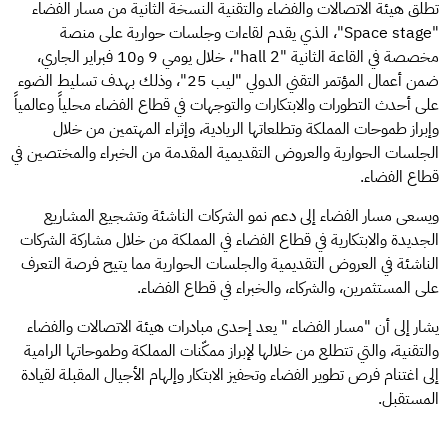
تطلق هيئة الاتصالات والفضاء والتقنية النسخة الثانية من مسار الفضاء
"Space stage"، الذي يقدم لقاءات وجلسات حوارية على منصة
مخصصة في القاعة الثانية "hall 2"، خلال يومي 9 و10 فبراير الجاري،
ضمن أعمال المؤتمر التقني الدولي "ليب 25"، وذلك بهدف تسليط الضوء
على أحدث التطورات والابتكارات والتوجهات في قطاع الفضاء محلياً وعالمياً
وإبراز طموحات المملكة وتطلعاتها الريادية، وإثراء المهتمين من خلال
الجلسات الحوارية والعروض التقديمية المقدمة من الخبراء والمختصين في
قطاع الفضاء.
ويسعى مسار الفضاء إلى دعم نمو الشركات الناشئة وتشجيع المشاريع
الجديدة والابتكارية في قطاع الفضاء في المملكة من خلال مشاركة الشركات
الناشئة في العروض التقديمية والجلسات الحوارية مما يتيح فرصة التعرف
على المستثمرين، والشركاء، والخبراء في قطاع الفضاء.
يشار إلى أن "مسار الفضاء " يعد إحدى مبادرات هيئة الاتصالات والفضاء
والتقنية، والتي تتطلع من خلالها لإبراز ممكّنات المملكة وطموحاتها الرامية
إلى اغتنام فرص تطوير الفضاء وتحفيز الابتكار وإلهام الأجيال المقبلة لقيادة
المستقبل.