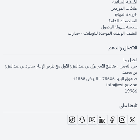
opens in new window
الأسئلة الشائعة
opens in new window
علاقات الموردين
opens in new window
خريطة الموقع
opens in new window
المنافسات العامة
opens in new window
سياسة سهولة الوصول
opens in new window
المنصة الوطنية الموحدة للتوظيف - جدارات
الاتصال والدعم
opens in new window
اتصل بنا
حي النخيل - تقاطع الأمير تركي بن عبدالعزيز الأول مع طريق الإمام سعود بن عبدالعزيز
بن محمد
صندوق البريد 75606 – الرياض 11588
info@cst.gov.sa
19966
تابعنا على
opens in new window
opens in new window
opens in new window
opens in new window
opens in new window
opens in new window
opens in new window