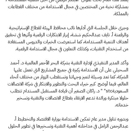
بمشاركة نخبة من المختصين في مجال الاستدامة من مختلف القطاعات
بالمملكة.
وجرى خلال الجلسة التي أدارها نائب محافظ الهيئة لقطاع الإستراتيجية
والرقمنة أ. نايف عبدالحكيم ششة، إبراز الابتكارات الرقمية وأثرها في تحقيق
أهداف التنمية المستدامة، كما استعرضت الخبرات والدروس المستفادة
من استخدام التقنيات، وكذلك التعاون في مجال الاستدامة الرقمية.
وأكد المدير التنفيذي لإدارة التقنية بشركة البحر الأحمر العالمية د. أحمد
السحيلي على أن الاستدامة ركيزة في جميع المشاريع التي تعمل عليها
الشركة، كما تعد وسيلة لتميز وجهاتنا وتستقطب الزوار من مختلف أنحاء
العالم، فيما أوضح كبير خبراء البحث والتطوير والابتكار في شركة الاتصالات
السعوديةstc" " د. راكان الصغير أن قيادة المستقبل المستدام تتطلب
حلولا مبتكرة ورائدة تدعم الارتقاء بقطاع الاتصالات والتقنية وتسخير
خدماته.
وبدوره تناول مدير عام تمكين الاستدامة بوزارة الاقتصاد والتخطيط أ.
عبدالرحمن الزامل في مداخلته أهمية التقنية وتسخيرها في تطوير الحلول