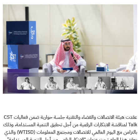
عقدت هيئة الاتصالات والفضاء والتقنية جلسة حوارية ضمن فعاليات CST
Talk لمناقشة الابتكارات الرقمية من أجل تحقيق التنمية المستدامة، وذلك
بالتزامن مع اليوم العالمي للاتصالات ومجتمع المعلومات (WTISD) والذي
يعقد هذا العام تحت عنوان “الابتكار الرقمي من أجل التنمية المستدامة”،