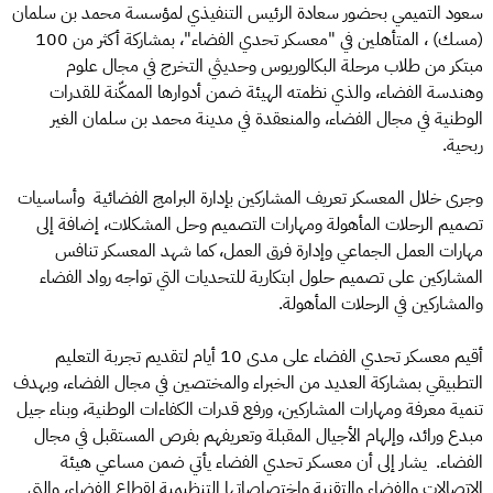
سعود التميمي بحضور سعادة الرئيس التنفيذي لمؤسسة محمد بن سلمان
(مسك) ، المتأهلين في "معسكر تحدي الفضاء"، بمشاركة أكثر من 100
مبتكر من طلاب مرحلة البكالوريوس وحديثي التخرج في مجال علوم
وهندسة الفضاء، والذي نظمته الهيئة ضمن أدوارها الممكّنة للقدرات
الوطنية في مجال الفضاء، والمنعقدة في مدينة محمد بن سلمان الغير
ربحية.
وجرى خلال المعسكر تعريف المشاركين بإدارة البرامج الفضائية وأساسيات
تصميم الرحلات المأهولة ومهارات التصميم وحل المشكلات، إضافة إلى
مهارات العمل الجماعي وإدارة فرق العمل، كما شهد المعسكر تنافس
المشاركين على تصميم حلول ابتكارية للتحديات التي تواجه رواد الفضاء
والمشاركين في الرحلات المأهولة.
أقيم معسكر تحدي الفضاء على مدى 10 أيام لتقديم تجربة التعليم
التطبيقي بمشاركة العديد من الخبراء والمختصين في مجال الفضاء، وبهدف
تنمية معرفة ومهارات المشاركين، ورفع قدرات الكفاءات الوطنية، وبناء جيل
مبدع ورائد، وإلهام الأجيال المقبلة وتعريفهم بفرص المستقبل في مجال
الفضاء. يشار إلى أن معسكر تحدي الفضاء يأتي ضمن مساعي هيئة
الاتصالات والفضاء والتقنية واختصاصاتها التنظيمية لقطاع الفضاء، والتي