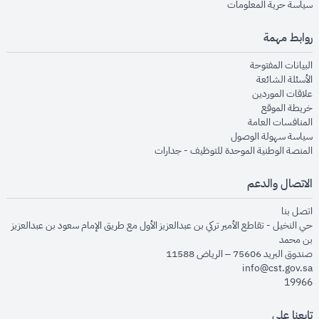
opens in new window
سياسة حرية المعلومات
روابط مهمة
opens in new window
البيانات المفتوحة
opens in new window
الأسئلة الشائعة
opens in new window
علاقات الموردين
opens in new window
خريطة الموقع
opens in new window
المنافسات العامة
opens in new window
سياسة سهولة الوصول
opens in new window
المنصة الوطنية الموحدة للتوظيف - جدارات
الاتصال والدعم
opens in new window
اتصل بنا
حي النخيل - تقاطع الأمير تركي بن عبدالعزيز الأول مع طريق الإمام سعود بن عبدالعزيز
بن محمد
صندوق البريد 75606 – الرياض 11588
info@cst.gov.sa
19966
تابعنا على