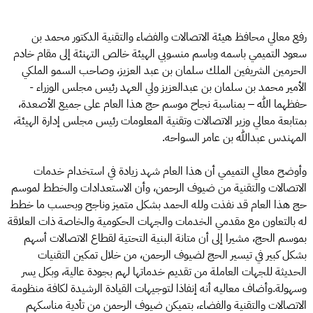
رفع معالي محافظ هيئة الاتصالات والفضاء والتقنية الدكتور محمد بن
سعود التميمي باسمه وباسم منسوبي الهيئة خالص التهنئة إلى مقام خادم
الحرمين الشريفين الملك سلمان بن عبد العزيز، وصاحب السمو الملكي
الأمير محمد بن سلمان بن عبدالعزيز ولي العهد رئيس مجلس الوزراء -
حفظهما الله – بمناسبة نجاح موسم حج هذا العام على جميع الأصعدة،
بمتابعة معالي وزير الاتصالات وتقنية المعلومات رئيس مجلس إدارة الهيئة،
المهندس عبدالله بن عامر السواحه.
وأوضح معالي التميمي أن هذا العام شهد زيادة في استخدام خدمات
الاتصالات والتقنية من ضيوف الرحمن، وأن الاستعدادات والخطط لموسم
حج هذا العام قد نفذت ولله الحمد بشكل متميز وناجح وبحسب ما خطط
له بالتعاون مع مقدمي الخدمات والجهات الحكومية والخاصة ذات العلاقة
بموسم الحج، مشيرا إلى أن متانة البنية التحتية لقطاع الاتصالات أسهم
بشكل كبير في تيسير الحج لضيوف الرحمن، من خلال تمكين التقنيات
الحديثة للجهات العاملة من تقديم خدماتها لهم بجودة عالية، وبكل يسر
وسهولة.وأضاف معاليه أنه إنفاذا لتوجيهات القيادة الرشيدة لكافة منظومة
الاتصالات والتقنية والفضاء، بتميكن ضيوف الرحمن من تأدية مناسكهم