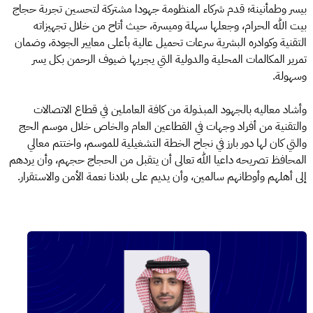
بيسر وطمأنينة؛ قدم شركاء المنظومة جهودا مشتركة لتحسين تجربة حجاج
بيت الله الحرام، وجعلها سهلة وميسرة، حيث أتاح من خلال تجهيزاته
التقنية وكوادره البشرية سرعات تحميل عالية بأعلى معايير الجودة، وضمان
تمرير المكالمات المحلية والدولية التي يجريها ضيوف الرحمن بكل يسر
وسهولة.
وأشاد معاليه بالجهود المبذولة من كافة العاملين في قطاع الاتصالات
والتقنية من أفراد وجهات في القطاعين العام والخاص خلال موسم الحج
والتي كان لها دور بارز في نجاح الخطة التشغيلية للموسم، واختتم معالي
المحافظ تصريحه داعيا الله تعالى أن يتقبل من الحجاج حجهم، وأن يردهم
إلى أهلهم وأوطانهم سالمين، وأن يديم على بلادنا نعمة الأمن والاستقرار.