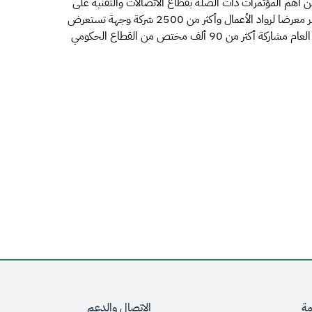
ى أن المؤتمر العالمي للاتصالات المتنقلة " MWC" من أهم المؤتمرات ذات الصلة بقطاع الاتصالات والتقنية على
الصعيد الدولي والذي يعقد بشكل سنوي حيث يضم المؤتمر معرضا لرواد الأعمال وأكثر من 2500 شركة وجهة تستعرض
أبرز التقنيات وتطلق أحدث المنتجات. كما تشهد نسخة هذا العام مشاركة أكثر من 90 ألف مختص من القطاع الحكومي
مة
الاتصال والدعم