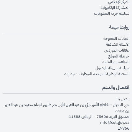
opens in new window
المركز الإعلامي
opens in new window
المشاركة الإلكترونية
opens in new window
سياسة حرية المعلومات
روابط مهمة
opens in new window
البيانات المفتوحة
opens in new window
الأسئلة الشائعة
opens in new window
علاقات الموردين
opens in new window
خريطة الموقع
opens in new window
المنافسات العامة
opens in new window
سياسة سهولة الوصول
opens in new window
المنصة الوطنية الموحدة للتوظيف - جدارات
الاتصال والدعم
opens in new window
اتصل بنا
حي النخيل - تقاطع الأمير تركي بن عبدالعزيز الأول مع طريق الإمام سعود بن عبدالعزيز
بن محمد
صندوق البريد 75606 – الرياض 11588
info@cst.gov.sa
19966