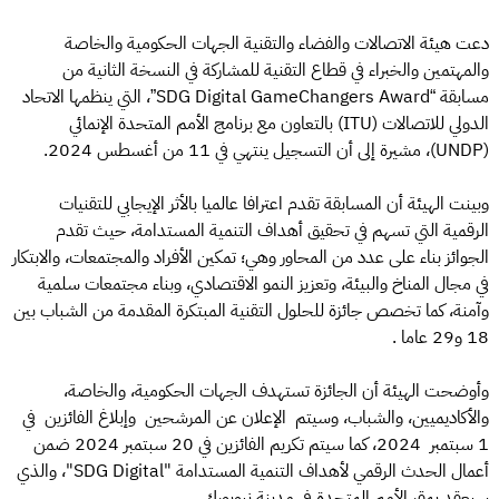
دعت هيئة الاتصالات والفضاء والتقنية الجهات الحكومية والخاصة
والمهتمين والخبراء في قطاع التقنية للمشاركة في النسخة الثانية من
مسابقة “SDG Digital GameChangers Award”، التي ينظمها الاتحاد
الدولي للاتصالات (ITU) بالتعاون مع برنامج الأمم المتحدة الإنمائي
(UNDP)، مشيرة إلى أن التسجيل ينتهي في 11 من أغسطس 2024.
وبينت الهيئة أن المسابقة تقدم اعترافا عالميا بالأثر الإيجابي للتقنيات
الرقمية التي تسهم في تحقيق أهداف التنمية المستدامة، حيث تقدم
الجوائز بناء على عدد من المحاور وهي؛ تمكين الأفراد والمجتمعات، والابتكار
في مجال المناخ والبيئة، وتعزيز النمو الاقتصادي، وبناء مجتمعات سلمية
وآمنة، كما تخصص جائزة للحلول التقنية المبتكرة المقدمة من الشباب بين
18 و29 عاما .
وأوضحت الهيئة أن الجائزة تستهدف الجهات الحكومية، والخاصة،
والأكاديميين، والشباب، وسيتم الإعلان عن المرشحين وإبلاغ الفائزين في
1 سبتمبر 2024، كما سيتم تكريم الفائزين في 20 سبتمبر 2024 ضمن
أعمال الحدث الرقمي لأهداف التنمية المستدامة "SDG Digital"، والذي
سيعقد بمقر الأمم المتحدة في مدينة نيويورك.