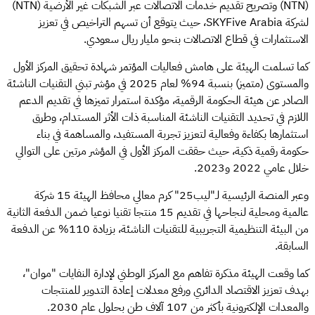
(NTN) وتصريح تقديم خدمات الاتصالات عبر الشبكات غير الأرضية (NTN)
لشركة SKYFive Arabia، حيث يتوقع أن تسهم التراخيص في تعزيز
الاستثمارات في قطاع الاتصالات بنحو مليار ريال سعودي.
كما تسلمت الهيئة على هامش فعاليات المؤتمر شهادة تحقيق المركز الأول
والمستوى (متميز) بنسبة 94% لعام 2025 في مؤشر تبني التقنيات الناشئة
الصادر عن هيئة الحكومة الرقمية، مؤكدة استمرار تميزها في تقديم الدعم
اللازم في تحديد التقنيات الناشئة المناسبة ذات الأثر المستدام، وطرق
استثمارها بكفاءة وفعالية لتعزيز تجربة المستفيد، والمساهمة في بناء
حكومة رقمية ذكية، حيث حققت المركز الأول في المؤشر مرتين على التوالي
خلال عامي 2022 و2023.
وعبر المنصة الرئيسية لـ"ليب25" كرم معالي محافظ الهيئة 15 شركة
عالمية ومحلية لنجاحها في تقديم 15 منتجا تقنيا نوعيا ضمن الدفعة الثانية
من البيئة التنظيمية التجريبية للتقنيات الناشئة، بزيادة 110% عن الدفعة
السابقة.
كما وقعت الهيئة مذكرة تفاهم مع المركز الوطني لإدارة النفايات "موان"،
بهدف تعزيز الاقتصاد الدائري ورفع معدلات إعادة التدوير للمنتجات
والمعدات الإلكترونية بأكثر من 107 آلاف طن بحلول عام 2030.