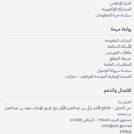
opens in new window
المركز الإعلامي
opens in new window
المشاركة الإلكترونية
opens in new window
سياسة حرية المعلومات
روابط مهمة
opens in new window
البيانات المفتوحة
opens in new window
الأسئلة الشائعة
opens in new window
علاقات الموردين
opens in new window
خريطة الموقع
opens in new window
المنافسات العامة
opens in new window
سياسة سهولة الوصول
opens in new window
المنصة الوطنية الموحدة للتوظيف - جدارات
الاتصال والدعم
opens in new window
اتصل بنا
حي النخيل - تقاطع الأمير تركي بن عبدالعزيز الأول مع طريق الإمام سعود بن عبدالعزيز
بن محمد
صندوق البريد 75606 – الرياض 11588
info@cst.gov.sa
19966