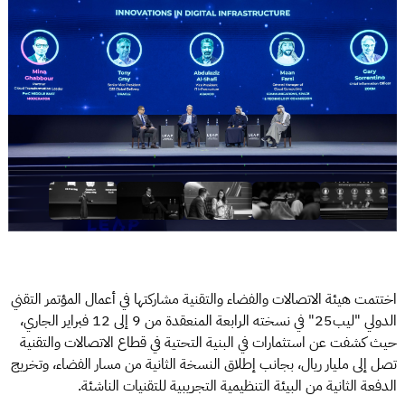
اختتمت هيئة الاتصالات والفضاء والتقنية مشاركتها في أعمال المؤتمر التقني
الدولي "ليب25" في نسخته الرابعة المنعقدة من 9 إلى 12 فبراير الجاري،
حيث كشفت عن استثمارات في البنية التحتية في قطاع الاتصالات والتقنية
تصل إلى مليار ريال، بجانب إطلاق النسخة الثانية من مسار الفضاء، وتخريج
الدفعة الثانية من البيئة التنظيمية التجريبية للتقنيات الناشئة.