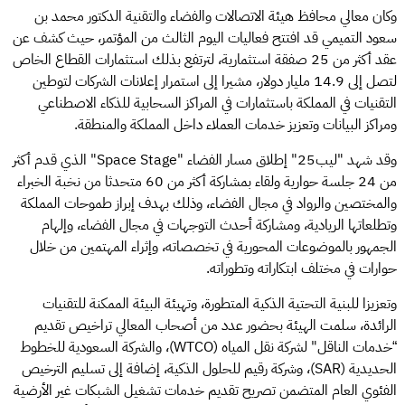
وكان معالي محافظ هيئة الاتصالات والفضاء والتقنية الدكتور محمد بن
سعود التميمي قد افتتح فعاليات اليوم الثالث من المؤتمر، حيث كشف عن
عقد أكثر من 25 صفقة استثمارية، لترتفع بذلك استثمارات القطاع الخاص
لتصل إلى 14.9 مليار دولار، مشيرا إلى استمرار إعلانات الشركات لتوطين
التقنيات في المملكة باستثمارات في المراكز السحابية للذكاء الاصطناعي
ومراكز البيانات وتعزيز خدمات العملاء داخل المملكة والمنطقة.
وقد شهد "ليب25" إطلاق مسار الفضاء "Space Stage" الذي قدم أكثر
من 24 جلسة حوارية ولقاء بمشاركة أكثر من 60 متحدثا من نخبة الخبراء
والمختصين والرواد في مجال الفضاء، وذلك بهدف إبراز طموحات المملكة
وتطلعاتها الريادية، ومشاركة أحدث التوجهات في مجال الفضاء، وإلهام
الجمهور بالموضوعات المحورية في تخصصاته، وإثراء المهتمين من خلال
حوارات في مختلف ابتكاراته وتطوراته.
وتعزيزا للبنية التحتية الذكية المتطورة، وتهيئة البيئة الممكنة للتقنيات
الرائدة، سلمت الهيئة بحضور عدد من أصحاب المعالي تراخيص تقديم
“خدمات الناقل" لشركة نقل المياه (WTCO)، والشركة السعودية للخطوط
الحديدية (SAR)، وشركة رقيم للحلول الذكية، إضافة إلى تسليم الترخيص
الفئوي العام المتضمن تصريح تقديم خدمات تشغيل الشبكات غير الأرضية