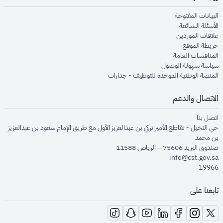
opens in new window
البيانات المفتوحة
opens in new window
الأسئلة الشائعة
opens in new window
علاقات الموردين
opens in new window
خريطة الموقع
opens in new window
المنافسات العامة
opens in new window
سياسة سهولة الوصول
opens in new window
المنصة الوطنية الموحدة للتوظيف - جدارات
الاتصال والدعم
opens in new window
اتصل بنا
حي النخيل - تقاطع الأمير تركي بن عبدالعزيز الأول مع طريق الإمام سعود بن عبدالعزيز
بن محمد
صندوق البريد 75606 – الرياض 11588
info@cst.gov.sa
19966
تابعنا على
opens in new window
opens in new window
opens in new window
opens in new window
opens in new window
opens in new window
opens in new window