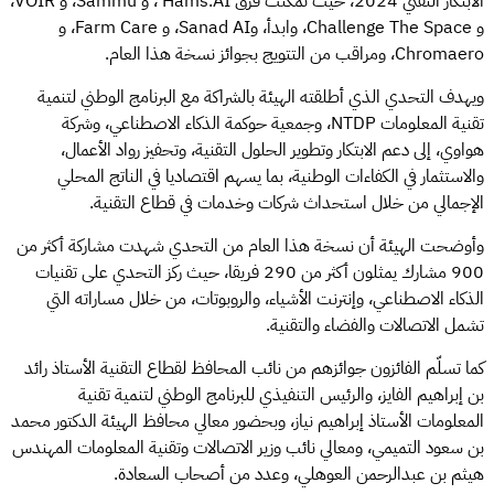
الابتكار التقني 2024، حيث تمكنت فرق Hams.AI ، و Sammu، و VOIR،
و Challenge The Space، وابدأ، وSanad AI، و Farm Care، و
Chromaero، ومراقب من التتويج بجوائز نسخة هذا العام.
ويهدف التحدي الذي أطلقته الهيئة بالشراكة مع البرنامج الوطني لتنمية
تقنية المعلومات NTDP، وجمعية حوكمة الذكاء الاصطناعي، وشركة
هواوي، إلى دعم الابتكار وتطوير الحلول التقنية، وتحفيز رواد الأعمال،
والاستثمار في الكفاءات الوطنية، بما يسهم اقتصاديا في الناتج المحلي
الإجمالي من خلال استحداث شركات وخدمات في قطاع التقنية.
وأوضحت الهيئة أن نسخة هذا العام من التحدي شهدت مشاركة أكثر من
900 مشارك يمثلون أكثر من 290 فريقا، حيث ركز التحدي على تقنيات
الذكاء الاصطناعي، وإنترنت الأشياء، والروبوتات، من خلال مساراته التي
تشمل الاتصالات والفضاء والتقنية.
كما تسلّم الفائزون جوائزهم من نائب المحافظ لقطاع التقنية الأستاذ رائد
بن إبراهيم الفايز، والرئيس التنفيذي للبرنامج الوطني لتنمية تقنية
المعلومات الأستاذ إبراهيم نياز، وبحضور معالي محافظ الهيئة الدكتور محمد
بن سعود التميمي، ومعالي نائب وزير الاتصالات وتقنية المعلومات المهندس
هيثم بن عبدالرحمن العوهلي، وعدد من أصحاب السعادة.