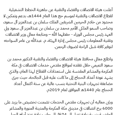
أعلنت هيئة الاتصالات والفضاء والتقنية عن جاهزية الخطط التشغيلية
لقطاع الاتصالات والتقنية لموسم حج هذا العام 1444هـ، بدعم وتمكين لا
محدود من خادم الحرمين الشريفين الملك سلمان بن عبدالعزيز آل سعود،
وصاحب السمو الملكي الأمير محمد بن سلمان بن عبدالعزيز آل سعود ولي
العهد رئيس مجلس الوزراء - حفظهما الله – ومتابعة معالي وزير الاتصالات
وتقنية المعلومات رئيس مجلس إدارة الهيئة، م. عبدالله بن عامر السواحه؛
لتوفير كافة سُبل الراحة لضيوف الرحمن.
واطلع معالي محافظ هيئة الاتصالات والفضاء والتقنية الدكتور محمد بن
سعود التميمي خلال تفقده لمواقع مقدمي خدمات الاتصالات في مكة
المكرمة والمشاعر المقدسة على استعدادات القطاع لهذا العام، والذي
يشهد عودة أعداد الحجاج إلى ما كانت عليه قبل الجائحة، حيث جرى
مضاعفة تجهيزات البنية التحتية بنسب عالية عن سنة اكتمال أعداد
الحجاج عام 1440هـ الموافق لعام 2019م.
وبيّن معاليه أن تجهيزات مقدمي الخدمات تضمنت تخصيص ما يزيد على
6000 برج اتصالات في مدينتي مكة المكرمة والمدينة المنورة والمشاعر
المقدسة بنسبة زيادة تصل إلى 74%، إلى جانب زيادة عدد أبراج الجيل