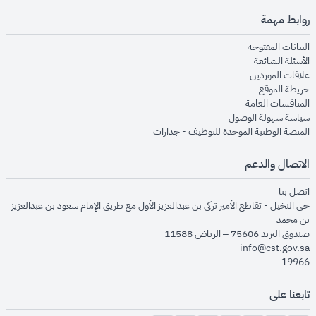
روابط مهمة
opens in new window
البيانات المفتوحة
opens in new window
الأسئلة الشائعة
opens in new window
علاقات الموردين
opens in new window
خريطة الموقع
opens in new window
المنافسات العامة
opens in new window
سياسة سهولة الوصول
opens in new window
المنصة الوطنية الموحدة للتوظيف - جدارات
الاتصال والدعم
opens in new window
اتصل بنا
حي النخيل - تقاطع الأمير تركي بن عبدالعزيز الأول مع طريق الإمام سعود بن عبدالعزيز
بن محمد
صندوق البريد 75606 – الرياض 11588
info@cst.gov.sa
19966
تابعنا على