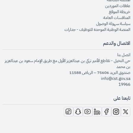
opens in new window
علاقات الموردين
opens in new window
خريطة الموقع
opens in new window
المنافسات العامة
opens in new window
سياسة سهولة الوصول
opens in new window
المنصة الوطنية الموحدة للتوظيف - جدارات
الاتصال والدعم
opens in new window
اتصل بنا
حي النخيل - تقاطع الأمير تركي بن عبدالعزيز الأول مع طريق الإمام سعود بن عبدالعزيز
بن محمد
صندوق البريد 75606 – الرياض 11588
info@cst.gov.sa
19966
تابعنا على
opens in new window
opens in new window
opens in new window
opens in new window
opens in new window
opens in new window
opens in new window