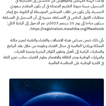
ودعت الهيئة المهتمين والموهوبين من الجنسين إلى المسارعة في
التسجيل، مبينة شروط التقديم المتمثلة في أن يكون المتقدم سعودي
الجنسية، وأن يكون من طلاب المرحلتين المتوسطة أو الثانوية، مع إتمام
متطلبات القبول الخاص في االمسابقة، مشيرة إلى أن التسجيل في المسابقة
سيكون متاحا إلى يوم 25 سبتمبر 2023م، عبر الدخول إلى الرابط التالي:
https://registration.mawhiba.org/Mawhoob .
يأتي ذلك ضمن مساعي هيئة الاتصالات والفضاء والتقنية لتعزيز مكانة
المملكة وريادتها العالمية في مجال الفضاء وعلومه من خلال عقد البرامج
والمبادرات الرامية إلى تأهيل وتطوير الكوادر البشرية وتنمية القدرات
والمهارات الوطنية ونشر الثقافة والاهتمام بعلوم الفضاء، بجانب تعزيز الثقة
في القدرة الوطنية على المنافسة العالمية.