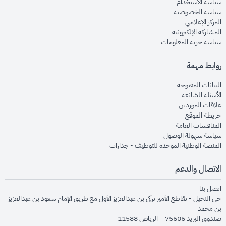
opens in new window
سياسة الاستخدام
opens in new window
سياسة الخصوصية
opens in new window
المركز الإعلامي
opens in new window
المشاركة الإلكترونية
opens in new window
سياسة حرية المعلومات
روابط مهمة
opens in new window
البيانات المفتوحة
opens in new window
الأسئلة الشائعة
opens in new window
علاقات الموردين
opens in new window
خريطة الموقع
opens in new window
المنافسات العامة
opens in new window
سياسة سهولة الوصول
opens in new window
المنصة الوطنية الموحدة للتوظيف - جدارات
الاتصال والدعم
opens in new window
اتصل بنا
حي النخيل - تقاطع الأمير تركي بن عبدالعزيز الأول مع طريق الإمام سعود بن عبدالعزيز
بن محمد
صندوق البريد 75606 – الرياض 11588