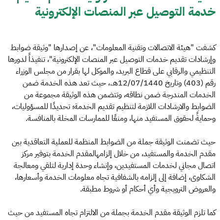
خدمة التوصيل عبر المنصات الإلكترونية
كشفت "هيئة الاتصالات وتقنية المعلومات"، عن إصدارها "وثيقة ضوابط
وإرﺷﺎدات ﺗﻘﺪﻳﻢ ﺧﺪﻣﺎت اﻟﺘﻮﺻﻴﻞ ﻋﺒﺮ اﻟﻤﻨﺼﺎت اﻹﻟﻜﺘﺮوﻧﻴﺔ"، تنفيذاً لدورها
التنظيمي والرقابي على قطاع البريد، والموكل لها بقرار من مجلس الوزراء
رقم (403) وتاريخ 12/07/1440هـ.، حيث تعد هذه الخدمة ضمن
الخدمات المندرجة ضمن نطاقه، وتتضمن هذه الوثيقة مجموعة من
الضوابط والارشادات اللازمة لتنظيم تقديم الخدمة؛ تحديدًا للمسؤوليات،
وحمايةً لحقوق المستفيد منها، ومنعًا للممارسات المخلة بالمنافسة.
حيث تضمنت الوثيقة جملة من الضوابط المنظمة للعملية التعاقدية بين
مقدم الخدمة والمستفيد، من خلال إلزامهالمقدم الخدمة بتوفير مركز
اﺗﺼﺎل ﻣﺠﺎﻧﻲ ﻟﺨﺪﻣﺎت اﻟﻤﺴﺘﻔﻴﺪﻳﻦ، وإنشاء وﺣﺪة إدارﻳﺔ ﻟﺘﻠﻘﻲ وﻣﻌﺎﻟﺠﺔ
الشكاوى، إضافة إلى إلزامه بالشفافية تجاه ﻣﻌﻠﻮﻣﺎت اﻟﺨﺪﻣﺔ وأﺳﻌﺎرﻫﺎ،
واﻟﻌﺮوض اﻟﺘﺮوﻳﺠﻴﺔ وأي أحكام أو شروط مطبقة.
كما تلزم الوثيقة مقدم الخدمة بجملة من الالتزام تجاه المستفيد من حيث