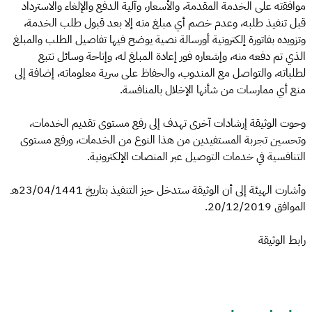
ﻣﻮاﻓﻘته ﻋﻠﻰ اﻟﺨﺪﻣﺔ اﻟﻤﻘﺪﻣﺔ، واﻷﺳﻌﺎر، وآﻟﻴﺔ اﻟﺪﻓﻊ واﻹﻟﻐﺎء واﻻﺳﺘﺮداد
ﻗﺒﻞ ﺗﻨﻔﻴﺬ ﻃﻠﺒﻪ، وﻋﺪم ﺧﺼﻢ أي ﻤﺒﻠﻎ ﻣنه إﻻ ﺑﻌﺪ قبول طلب الخدمة،
وﺗﺰوﻳده ﺑﻔﺎﺗﻮرة إﻟﻜﺘﺮوﻧﻴﺔ أورﺳﺎﻟﺔ ﻧﺼﻴﺔ ﻳﻮﺿﺢ ﻓﻴﻬﺎ ﺗﻔﺎﺻﻴﻞ اﻟﻄﻠﺐ واﻟﻤﺒﻠﻎ
اﻟﺬي ﺗﻢ دﻓﻌﻪ ﻣنه، وإشعاره فور إعادة المبلغ له، وإتاحة وسائل تتبع
لطلباته، والتواصل مع المندوب، والحفاظ على سرية معلوماته، إضافة إلى
منع أي ممارسات من شأنها الإخلال بالمنافسة.
وحوت الوثيقة إرشادات آخرى تهدف إلى رﻓﻊ ﻣﺴﺘﻮى ﺗﻘﺪﻳﻢ الخدمات،
وﺗﺤﺴﻴﻦ ﺗﺠﺮﺑﺔ اﻟﻤﺴﺘﻔﻴﺪﻳﻦ من هذا النوع من الخدمات، ورفع ﻣﺴﺘﻮى
اﻟﺘﻨﺎﻓﺴﻴﺔ في خدمات التوصيل عبر المنصات الإلكترونية.
وأشارت الهيئة إلى أن الوثيقة ستدخل حيز التنفيذ بتاريخ 23/04/1441هـ
الموافق 20/12/2019.
رابط الوثيقة