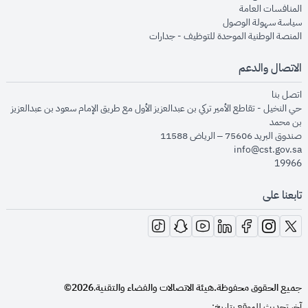
opens in new window
المنافسات العامة
opens in new window
سياسة سهولة الوصول
opens in new window
المنصة الوطنية الموحدة للتوظيف - جدارات
الاتصال والدعم
opens in new window
اتصل بنا
حي النخيل - تقاطع الأمير تركي بن عبدالعزيز الأول مع طريق الإمام سعود بن عبدالعزيز
بن محمد
صندوق البريد 75606 – الرياض 11588
info@cst.gov.sa
19966
تابعنا على
opens in new window
opens in new window
opens in new window
opens in new window
opens in new window
opens in new window
opens in new window
جميع الحقوق محفوظة.
هيئة الاتصالات والفضاء والتقنية
2026©
.
آخر تحديث للموقع بتاريخ: