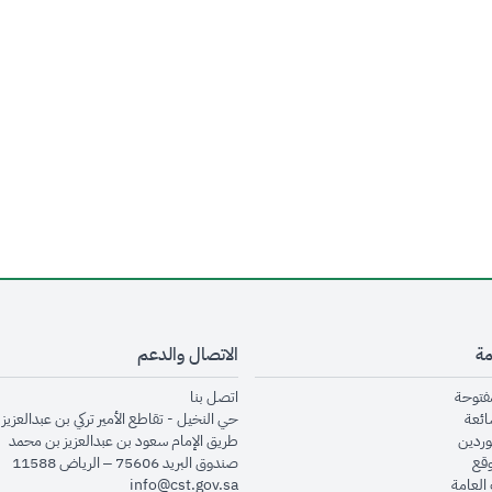
مة
الاتصال والدعم
opens in new window
opens in new window
مفتوحة
اتصل بنا
opens in new window
ائعة
حي النخيل - تقاطع الأمير تركي بن عبدالعزيز 
opens in new window
وردين
طريق الإمام سعود بن عبدالعزيز بن محمد
opens in new window
وقع
صندوق البريد 75606 – الرياض 11588
opens in new window
العامة
info@cst.gov.sa