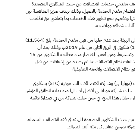
تصنيف مقدمي خدمات الاتصالات من حيث الشكاوى المصعدة
ن عام 2019م، وفقاً لمستويات اهتمام مقدم الخدمة بالعميل، وذلك بهدف تعزيز المنافسة بين
تها ودفعهم نحو تطوير هذه الخدمات بما يتماشى مع تطلعات
 آليات شفافة وواضحة.
ورصد المؤشر أن إجمالي الشكاوى التي صعدها المشتركون إلى الهيئة بعد عدم حلها من قبل مقدم الخدمة، بلغ (11,564)
شكوى تعاملت معها الهيئة وقامت بحلها، مقارنةً بـ (12,085) شكوى في الربع الثاني من عام 2019م، وذلك بعد أن
اعتمدت الهيئة عددًا من الحلول الداعمة لاختصار الإجراءات وتيسيرها، ومن أهمها اختصار مدة معالجة الشكاوى من 15
لنظر في مخالفات نظام الاتصالات بما تم رصده من إخفاقات من قبل
 نظام الاتصالات ولائحته التنفيذية.
ورصد المؤشر تحسنًا في اهتمام ﻛﻞ ﻣﻦ ﺷـــﺮﻛﺔ اتحاد اتصالات (ﻣﻮﺑﺎﻳﻠـــﻲ) وﺷـــﺮﻛﺔ اﻻﺗﺼـــﺎﻻت اﻟﺴـــﻌﻮدﻳﺔ (STC) بشكاوى
ــﺠﻠﺖ ﺷـــﺮﻛﺔ ﻣﻮﺑﺎﻳﻠـــﻲ أﻓﻀﻞ أداء ﻟﻬﺎ ﻣﻨﺬ ﺑﺪاﻳﺔ اﻧﻄﻼق اﻟﻤﺆﺷﺮ.
را، ﺧﻼل هذا اﻟﺮﺑﻊ، في حين ﺣﻠﺖ ﺷـــﺮﻛﺔ زﻳﻦ ﻓﻲ ﺻﺪارة ﻗﺎﺋﻤﺔ
ً من حيث الشكاوى المصعدة للهيئة في فئة الاتصالات المتنقلة،