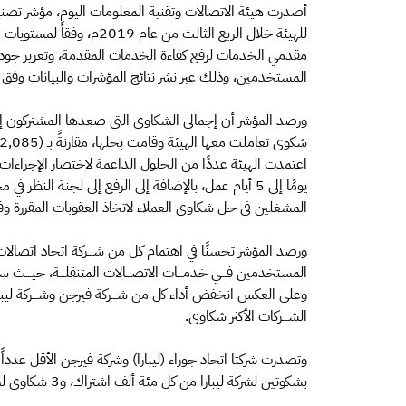
أصدرت هيئة الاتصالات وتقنية المعلومات اليوم، مؤشر 
للهيئة خلال الربع الثالث م
مقدمي الخدمات لرفع كفاءة الخدمات المقدمة، وتعزيز جود
المستخدمين، وذلك عبر نشر نتائج المؤشرات والبيانات وفق
يومًا إلى 5 أيام عمل، بالإضافة إلى الرفع إلى لجنة ا
المشغلين في حل شكاوى العملاء لاتخاذ العقوبات المقررة وفق
المستخدمين ﻓـــﻲ ﺧﺪﻣـــﺎت اﻻﺗﺼـــﺎﻻت اﻟﻤﺘﻨﻘﻠـــﺔ، ﺣﻴـــﺚ ﺳـ
وﻋﻠﻰ اﻟﻌﻜﺲ اﻧﺨﻔﺾ أداء ﻛل ﻣﻦ ﺷـــﺮﻛﺔ ﻓﻴﺮﺟﻦ وﺷـــﺮﻛﺔ ﻟﻴﺒﺎ
اﻟﺸـــﺮﻛﺎت اﻷﻛﺜﺮ ﺷﻜﺎوى.
وتصدرت شركتا اتحاد جوراء (ليبارا) وشركة فيرجن الأقل عددا
بشكوتين لشركة ليبارا من كل مئة ألف اشتراك، و3 شكاوى لشركة فيرجن مقابل كل مئة ألف اشتراك.