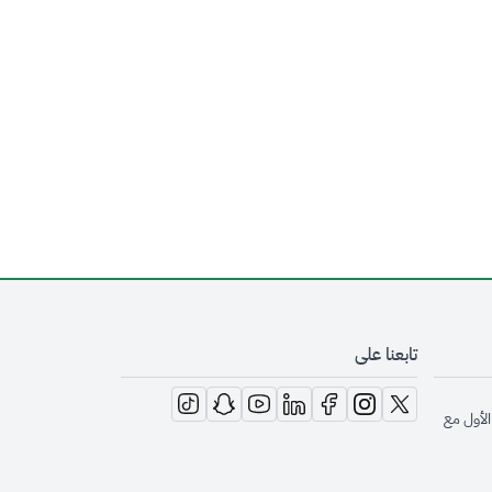
تابعنا على
opens in new window
opens in new window
opens in new window
opens in new window
opens in new window
opens in new window
opens in new window
الأول مع