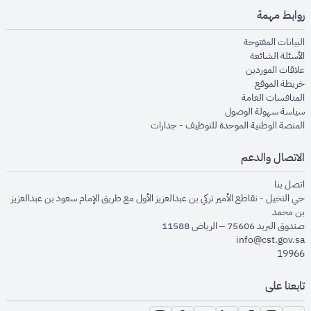
روابط مهمة
opens in new window
البيانات المفتوحة
opens in new window
الأسئلة الشائعة
opens in new window
علاقات الموردين
opens in new window
خريطة الموقع
opens in new window
المنافسات العامة
opens in new window
سياسة سهولة الوصول
opens in new window
المنصة الوطنية الموحدة للتوظيف - جدارات
الاتصال والدعم
opens in new window
اتصل بنا
حي النخيل - تقاطع الأمير تركي بن عبدالعزيز الأول مع طريق الإمام سعود بن عبدالعزيز
بن محمد
صندوق البريد 75606 – الرياض 11588
info@cst.gov.sa
19966
تابعنا على