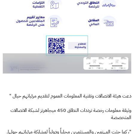
دعت هيئة الاتصالات وتقنية المعلومات العموم لتقديم مرئياتهم حيال "
وثيقة معلومات رخصة ترددات النطاق 450 ميجاهرتز لشبكة الاتصالات
المتخصصة
"، كما حثت المهتمين والمستثمرين محلياً ودولياً لمشاركة مرئياتهم حولها.