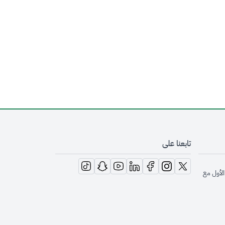
تابعنا على
opens in new window
opens in new window
opens in new window
opens in new window
opens in new window
opens in new window
opens in new window
الأول مع