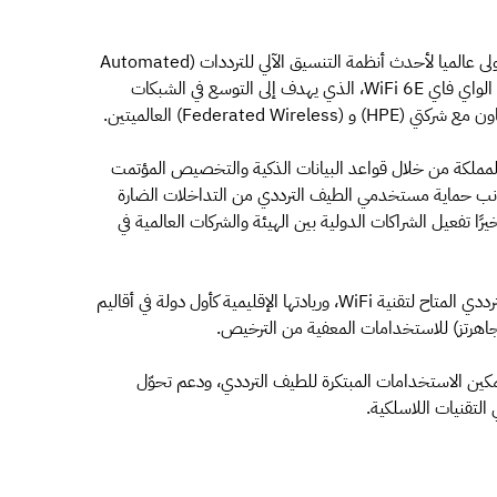
أطلقت هيئة الاتصالات وتقنية المعلومات التجربة الحية الأولى عالميا لأحدث أنظمة التنسيق الآلي للترددات (Automated
Frequency Coordination)؛ لتمكين الجيل الحديث من الواي فاي WiFi 6E، الذي يهدف إلى التوسع في الشبكات
Federate) العالميتين.
 المملكة من خلال قواعد البيانات الذكية والتخصيص المؤتمت
 جانب حماية مستخدمي الطيف الترددي من التداخلات الضارة
مدى إمكانيات التقنيات الحديثة من Wi-Fi 6E، وأخيرًا تفعيل الشراكات الدولية بين الهيئة والشركات العالمية في
ويأتي ذلك امتدادا لريادة المملكة عالميا في إجمالي الطيف الترددي المتاح لتقنية WiFi، وريادتها الإقليمية كأول دولة في أقاليم
كين الاستخدامات المبتكرة للطيف الترددي، ودعم تحوّل
 التقنيات اللاسلكية.