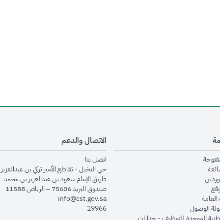
مة
الاتصال والدعم
opens in new window
opens in new window
مفتوحة
اتصل بنا
opens in new window
ائعة
حي النخيل - تقاطع الأمير تركي بن عبدالعزيز 
opens in new window
وردين
طريق الإمام سعود بن عبدالعزيز بن محمد
opens in new window
وقع
صندوق البريد 75606 – الرياض 11588
opens in new window
العامة
info@cst.gov.sa
opens in new window
لة الوصول
19966
opens in new window
طنية الموحدة للتوظيف - جدارات