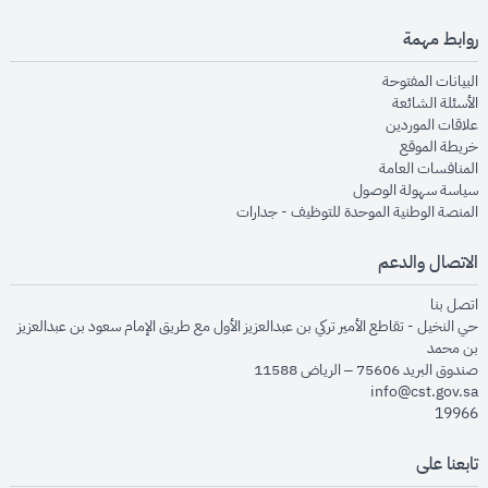
روابط مهمة
opens in new window
البيانات المفتوحة
opens in new window
الأسئلة الشائعة
opens in new window
علاقات الموردين
opens in new window
خريطة الموقع
opens in new window
المنافسات العامة
opens in new window
سياسة سهولة الوصول
opens in new window
المنصة الوطنية الموحدة للتوظيف - جدارات
الاتصال والدعم
opens in new window
اتصل بنا
حي النخيل - تقاطع الأمير تركي بن عبدالعزيز الأول مع طريق الإمام سعود بن عبدالعزيز
بن محمد
صندوق البريد 75606 – الرياض 11588
info@cst.gov.sa
19966
تابعنا على