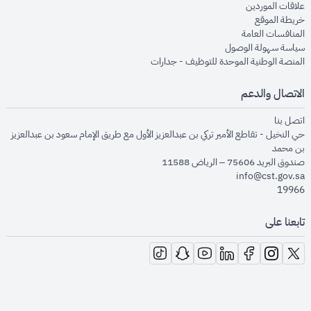
opens in new window
علاقات الموردين
opens in new window
خريطة الموقع
opens in new window
المنافسات العامة
opens in new window
سياسة سهولة الوصول
opens in new window
المنصة الوطنية الموحدة للتوظيف - جدارات
الاتصال والدعم
opens in new window
اتصل بنا
حي النخيل - تقاطع الأمير تركي بن عبدالعزيز الأول مع طريق الإمام سعود بن عبدالعزيز
بن محمد
صندوق البريد 75606 – الرياض 11588
info@cst.gov.sa
19966
تابعنا على
opens in new window
opens in new window
opens in new window
opens in new window
opens in new window
opens in new window
opens in new window