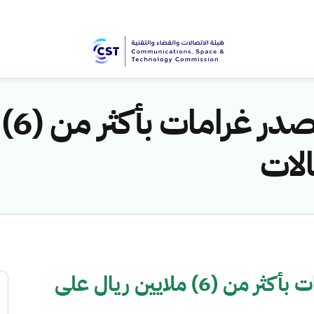
"هيئ
لات
"هيئة الاتصالات" تصدر غرامات بأكثر من (6) ملايين ريال على