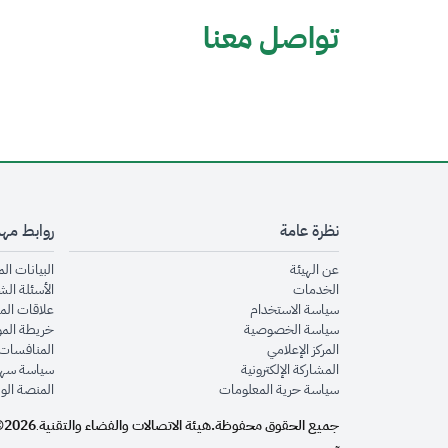
تواصل معنا
نظرة عامة
روابط مه
opens in new window
عن الهيئة
البيانات ال
opens in new window
الخدمات
الأسئلة الش
opens in new window
سياسة الاستخدام
علاقات الم
opens in new window
سياسة الخصوصية
خريطة الم
opens in new window
المركز الإعلامي
المنافسات 
opens in new window
المشاركة الإلكترونية
سياسة سهو
opens in new window
سياسة حرية المعلومات
المنصة الو
جميع الحقوق محفوظة.
هيئة الاتصالات والفضاء والتقنية
2026©
.