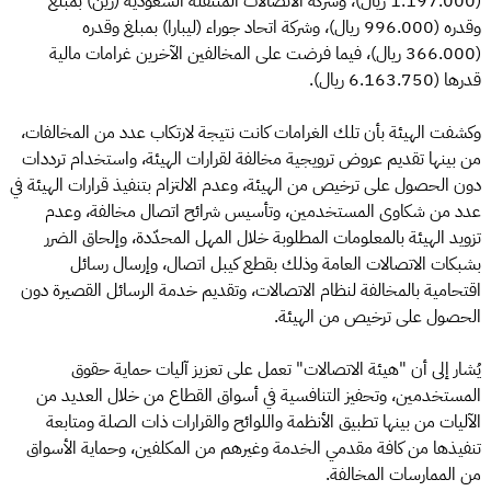
(1.197.000 ريال)، وشركة الاتصالات المتنقلة السعودية (زين) بمبلغ
وقدره (996.000 ريال)، وشركة اتحاد جوراء (ليبارا) بمبلغ وقدره
(366.000 ريال)، فيما فرضت على المخالفين الآخرين غرامات مالية
قدرها (6.163.750 ريال).
وكشفت الهيئة بأن تلك الغرامات كانت نتيجة لارتكاب عدد من المخالفات،
من بينها تقديم عروض ترويجية مخالفة لقرارات الهيئة، واستخدام ترددات
دون الحصول على ترخيص من الهيئة، وعدم الالتزام بتنفيذ قرارات الهيئة في
عدد من شكاوى المستخدمين، وتأسيس شرائح اتصال مخالفة، وعدم
تزويد الهيئة بالمعلومات المطلوبة خلال المهل المحدّدة، وإلحاق الضرر
بشبكات الاتصالات العامة وذلك بقطع كيبل اتصال، وإرسال رسائل
اقتحامية بالمخالفة لنظام الاتصالات، وتقديم خدمة الرسائل القصيرة دون
الحصول على ترخيص من الهيئة.
يُشار إلى أن "هيئة الاتصالات" تعمل على تعزيز آليات حماية حقوق
المستخدمين، وتحفيز التنافسية في أسواق القطاع من خلال العديد من
الآليات من بينها تطبيق الأنظمة واللوائح والقرارات ذات الصلة ومتابعة
تنفيذها من كافة مقدمي الخدمة وغيرهم من المكلفين، وحماية الأسواق
من الممارسات المخالفة.