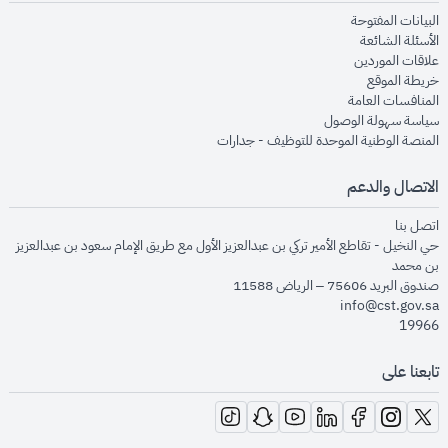
opens in new window
البيانات المفتوحة
opens in new window
الأسئلة الشائعة
opens in new window
علاقات الموردين
opens in new window
خريطة الموقع
opens in new window
المنافسات العامة
opens in new window
سياسة سهولة الوصول
opens in new window
المنصة الوطنية الموحدة للتوظيف - جدارات
الاتصال والدعم
opens in new window
اتصل بنا
حي النخيل - تقاطع الأمير تركي بن عبدالعزيز الأول مع طريق الإمام سعود بن عبدالعزيز
بن محمد
صندوق البريد 75606 – الرياض 11588
info@cst.gov.sa
19966
تابعنا على
opens in new window
opens in new window
opens in new window
opens in new window
opens in new window
opens in new window
opens in new window