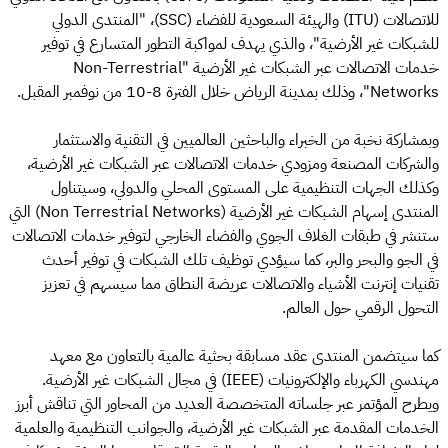
للاتصالات (ITU) والهيئة السعودية للفضاء (SSC)، "المنتدى الدولي
للشبكات غير الأرضية"، والذي يهدف لمواكبة التطور المتسارع في توفير
خدمات الاتصالات عبر الشبكات غير الأرضية "Non-Terrestrial
Networks"، وذلك بمدينة الرياض خلال الفترة 8-10 من نوفمبر المقبل.
وبمشاركة نخبة من الخبراء والباحثين العالميين في التقنية والاستثمار
والشركات المصنعة ومزودي خدمات الاتصالات عبر الشبكات غير الأرضية،
وكذلك الجهات التنظيمية على المستوى المحلي والدولي، وسيتناول
المنتدى إسهام الشبكات غير الأرضية (Non Terrestrial Networks) التي
ستنشر في طبقات الغلاف الجوي والفضاء الخارجي لتوفير خدمات الاتصالات
في الجو والبحر والبر، كما سيؤدي توظيف تلك الشبكات في توفير أحدث
تقنيات إنترنت الأشياء والاتصالات عريضة النطاق مما سيسهم في تعزيز
التحول الرقمي حول العالم.
كما سيتضمن المنتدى عقد مسابقة بحثية عالمية بالتعاون مع معهد
مهندسي الكهرباء والإلكترونيات (IEEE) في مجال الشبكات غير الأرضية.
ويطرح المؤتمر عبر جلساته المتخصصة العديد من المحاور التي تناقش أبرز
الخدمات المقدمة عبر الشبكات غير الأرضية، والجوانب التنظيمية والعلمية