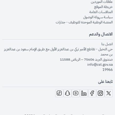
opens in new window
علاقات الموردين
opens in new window
خريطة الموقع
opens in new window
المنافسات العامة
opens in new window
سياسة سهولة الوصول
opens in new window
المنصة الوطنية الموحدة للتوظيف - جدارات
الاتصال والدعم
opens in new window
اتصل بنا
حي النخيل - تقاطع الأمير تركي بن عبدالعزيز الأول مع طريق الإمام سعود بن عبدالعزيز
بن محمد
صندوق البريد 75606 – الرياض 11588
info@cst.gov.sa
19966
تابعنا على
opens in new window
opens in new window
opens in new window
opens in new window
opens in new window
opens in new window
opens in new window