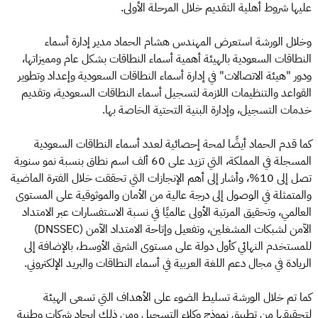
عليها شروط أهلية التقديم خلال المرحلة الأولى.
وخلال الورشة استعرض المهندس هشام الحماد مدير إدارة أسماء
النطاقات السعودية بالهيئة أهمية أسماء النطاقات بشكل عام ومميزاتها،
ودور "هيئة الاتصالات" في إدارة أسماء النطاقات السعودية وإعداد وتطوير
القواعد والتنظيمات اللازمة لتسجيل أسماء النطاقات السعودية، وتقديم
خدمات التسجيل، وإدارة البنية التحتية الخاصة بها.
كما قدم الحماد أيضًا لمحة إحصائية لعدد أسماء النطاقات السعودية
المسجلة في المملكة، التي تزيد على 60 ألف اسم نطاق بنسبة نمو سنوية
تصل إلى 10%، وأشار إلى أهم الإنجازات التي تحققت خلال الفترة الماضية
والمتمثلة في الوصول إلى درجة عالية من الأمان والموثوقية على المستوى
العالمي، وتحقيق المرتبة الأولى عالميًا في نسبة الاستفسارات عبر الامتداد
الآمن لشبكات المشغلين، وتفعيل وإتاحة الامتداد الآمن (DNSSEC)
للمستخدم النهائي كأول دولة على مستوى الشرق الأوسط، بالإضافة إلى
الريادة في مجال دعم اللغة العربية في أسماء النطاقات والبريد الإلكتروني.
كما تم خلال الورشة تسليط الضوء على الأهداف التي تسعى الهيئة
لتحقيقها من تطبيق نموذج وكلاء التسجيل ومن ذلك إيجاد شركات وطنية