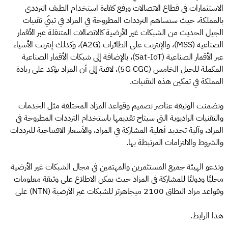
الاستثمارات في قطاع الاتصالات ورفع كفاءة استخدام الطيف الترددي
بالمملكة، حيث ستساهم الترددات المطروحة في المزاد في تبنّي تقنيات
الجيل الحديث من الشبكات غير الأرضية كالاتصالات المتنقلة عبر الأقمار
الصناعية (MSS)، والإنترنت على الطائرات (A2G)، وكذلك إنترنت الأشياء
عبر الأقمار الصناعية (Sat-IoT)، بالإضافة إلى شبكات الأقمار الصناعية
المكملة للجيل الخامس (5G CGC)، لافتة إلى أن المزاد يؤكد على ريادة
المملكة في تمكين هذه التقنيات.
وتضمنت الوثيقة عناصر تصميم وقواعد المزاد المختلفة مثل الخدمات
والتقنيات الراديوية التي سيتاح تقديمها باستخدام الترددات المطروحة في
المزاد، وآلية تحديد أهلية المشاركة في المزاد، والأسعار الافتتاحية للترددات
والشروط والالتزامات المرتبطة بها.
وتدعو الهيئة جميع المستثمرين والمهتمين في مجال الشبكات غير الأرضية
محليًا ودوليًا للمشاركة في المزاد حيث يمكن الاطلاع على وثيقة معلومات
وقواعد مزاد النطاق 2100 ميجاهرتز للشبكات غير الأرضية (NTN) على
هذا الرابط.