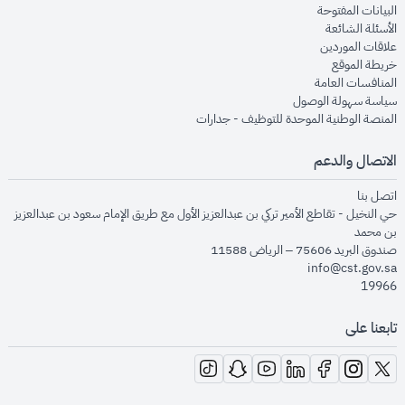
opens in new window
البيانات المفتوحة
opens in new window
الأسئلة الشائعة
opens in new window
علاقات الموردين
opens in new window
خريطة الموقع
opens in new window
المنافسات العامة
opens in new window
سياسة سهولة الوصول
opens in new window
المنصة الوطنية الموحدة للتوظيف - جدارات
الاتصال والدعم
opens in new window
اتصل بنا
حي النخيل - تقاطع الأمير تركي بن عبدالعزيز الأول مع طريق الإمام سعود بن عبدالعزيز
بن محمد
صندوق البريد 75606 – الرياض 11588
info@cst.gov.sa
19966
تابعنا على
opens in new window
opens in new window
opens in new window
opens in new window
opens in new window
opens in new window
opens in new window