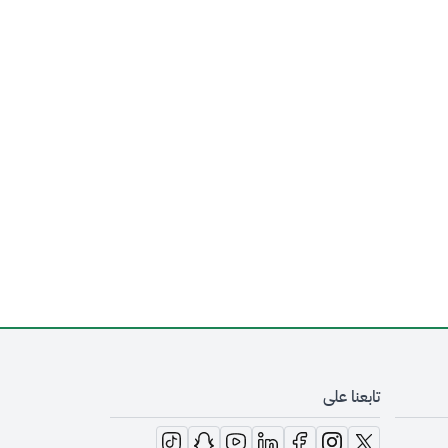
تابعنا على
opens in new window
opens in new window
opens in new window
opens in new window
opens in new window
opens in new window
opens in new window