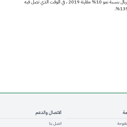
2019، ويصل حجم سوق تقنية المعلومات إلى (65) مليار ريال بنسبة نمو 10% مقارنةً 2019 ، في الوقت الذي تصل فيه
مة
الاتصال والدعم
opens in new window
opens in new window
مفتوحة
اتصل بنا