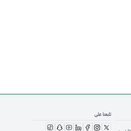
تابعنا على
opens in new window
opens in new window
opens in new window
opens in new window
opens in new window
opens in new window
opens in new window