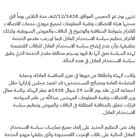
تنتهي يوم غدٍ الخميس الموافق 2/12/1438هـ، مدة الثلاثين يوماً التي
منحتها هيئة الاتصالات وتقنية المعلومات لجميع مزودي خدمات الاتصالات
للالتزام بضوابط الشفافية والوضوح في الباقات والعروض التسويقية، وكذلك
الالتزام بتنظيم سياسة الاستخدام العادل فيما لو رغب مقدمو الخدمة
بتطبيقها، وأن عدم إيضاح سياسة الاستخدام العادل للباقات المُتضمنة
لهذه السياسة تعني أنها بلا قيود وسيتم مخالفة مقدم الخدمة الذي يطبق
سياسة الاستخدام العادل في هذه الحالة.
وكانت الهيئة وانطلاقا من دورها في تعزيز المنافسة العادلة، وحماية
المصلحة العامة ومصالح المستخدمين؛ قد اعتمد مجلس إداراتها خلال
اجتماعه الذي عقد يوم الأحد 29 شوال 1438هـ بمقر الهيئة، برئاسة معالي
وزير الاتصالات وتقنية المعلومات المهندس عبدالله بن عامر السواحه،
قرارات تتعلق بالشفافية المطلقة في الباقات والعروض وتنظيم سياسة
الاستخدام العادل.
وقد نص التنظيم الجديد على إلغاء جميع ممارسات سياسة الاستخدام
العادل الحالية على باقات الإنترنت اللامحدودة والتي يطبقها مزودو الخدمة