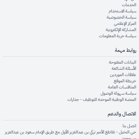
opens in new window
الخدمات
opens in new window
سياسة الاستخدام
opens in new window
سياسة الخصوصية
opens in new window
المركز الإعلامي
opens in new window
المشاركة الإلكترونية
opens in new window
سياسة حرية المعلومات
روابط مهمة
opens in new window
البيانات المفتوحة
opens in new window
الأسئلة الشائعة
opens in new window
علاقات الموردين
opens in new window
خريطة الموقع
opens in new window
المنافسات العامة
opens in new window
سياسة سهولة الوصول
opens in new window
المنصة الوطنية الموحدة للتوظيف - جدارات
الاتصال والدعم
opens in new window
اتصل بنا
حي النخيل - تقاطع الأمير تركي بن عبدالعزيز الأول مع طريق الإمام سعود بن عبدالعزيز
بن محمد