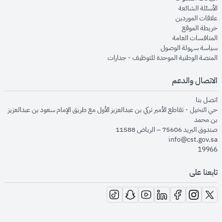
opens in new window
الأسئلة الشائعة
opens in new window
علاقات الموردين
opens in new window
خريطة الموقع
opens in new window
المنافسات العامة
opens in new window
سياسة سهولة الوصول
opens in new window
المنصة الوطنية الموحدة للتوظيف - جدارات
الاتصال والدعم
opens in new window
اتصل بنا
حي النخيل - تقاطع الأمير تركي بن عبدالعزيز الأول مع طريق الإمام سعود بن عبدالعزيز
بن محمد
صندوق البريد 75606 – الرياض 11588
info@cst.gov.sa
19966
تابعنا على
opens in new window
opens in new window
opens in new window
opens in new window
opens in new window
opens in new window
opens in new window