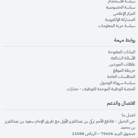
opens in new window
سياسة الاستخدام
opens in new window
سياسة الخصوصية
opens in new window
المركز الإعلامي
opens in new window
المشاركة الإلكترونية
opens in new window
سياسة حرية المعلومات
روابط مهمة
opens in new window
البيانات المفتوحة
opens in new window
الأسئلة الشائعة
opens in new window
علاقات الموردين
opens in new window
خريطة الموقع
opens in new window
المنافسات العامة
opens in new window
سياسة سهولة الوصول
opens in new window
المنصة الوطنية الموحدة للتوظيف - جدارات
الاتصال والدعم
opens in new window
اتصل بنا
حي النخيل - تقاطع الأمير تركي بن عبدالعزيز الأول مع طريق الإمام سعود بن عبدالعزيز
بن محمد
صندوق البريد 75606 – الرياض 11588