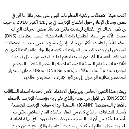
أكدت هيئة الاتصالات وتقنية المعلومات اليوم على عدم دقة ما أثير في
بعض وسائل الإعلام حول انقطاع الإنترنت في يوم 11 اكتوبر 2018م، حيث
لن يكون هناك أي انقطاع للإنترنت ولكن قد تتأثر بعض الجهات التي لم
تحدث -لأكثر من سنة- أنظمتها ذات العلاقة بنظام أسماء النطاقات (DNS)
، مضيفةً بأنها قامت -أكثر من مرة- بإبلاغ جميع مقدمي خدمات الاتصالات
المرخص لهم وعدد كبير من الجهات الحكومية والبنوك والشركات الكبرى في
المملكة، بأهمية التأكد من استعدادهم لذلك التغيير من خلال تحديث
الأنظمة لاستخدام النسخة المحدثة لمفتاح التشفير الخاص بالخوادم
الجذرية لنظام أسماء النطاقات (Root DNS Servers) لضمان استمرار
الخدمة وإمكانية الوصول إلى مواقع الإنترنت المحلية والعالمية.
ويعتبر هذا التغيير الخاص ببروتوكول الامتداد الآمن لخدمة أسماء النطاقات
(DNSSEC) هو الأول من نوعه والذي تقوم به مؤسسة الإنترنت للأسماء
والأرقام المخصصة (ICANN) -المعنية بإدارة خوادم الإنترنت الرئيسية
لأسماء النطاقات- والذي كان من المقرر تنفيذه العام الماضي ولكن تم
تأجيله للتأكد من أن آثار التغيير محدودة، وهذا بدوره أتاح مهلة اضافية
للجهات حول العالم للتأكد من تحديث أنظمتها، والتي تقع ضمن مهام