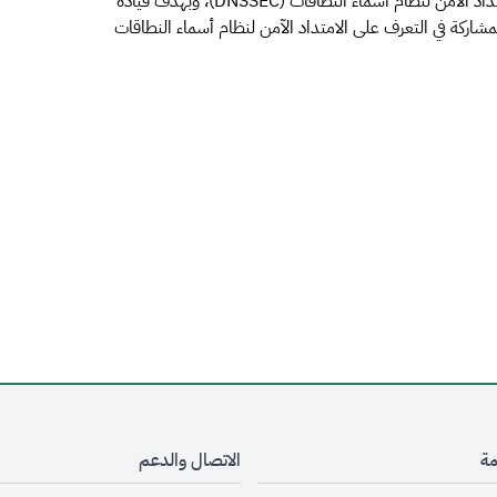
الإنترنت السعودية(السعودية، .sa) والعمل على تطبيق الامتداد الآمن لنظام أسماء النطاقات (DNSSEC)، وبهدف قيادة
المشاركة في التعرف على الامتداد الآمن لنظام أسماء النطاقات
مة
الاتصال والدعم