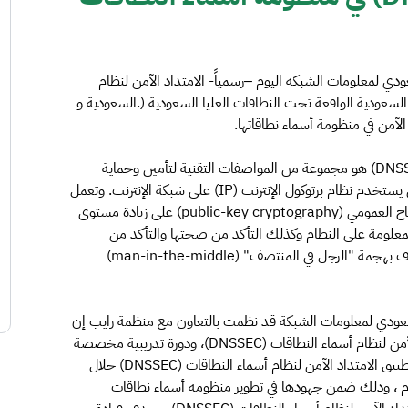
ودي لمعلومات الشبكة اليوم –رسمياً- الامتداد الآمن لنظام
سماء النطاقات السعودية الواقعة تحت النطاقات العليا السعودية (.السعودية و
وبينت الهيئة أن الامتداد الآمن لنظام أسماء النطاقات (DNSSEC) هو مجموعة من المواصفات التقنية لتأمين وحماية
المعلومات التي يقدمها نظام أسماء النطاقات (DNS) والذي يستخدم نظام برتوكول الإنترنت (IP) على شبكة الإنترنت. وتعمل
تقنية الامتداد الآمن (DNSSEC) والتي تستخدم تقنية المفتاح العمومي (public-key cryptography) على زيادة مستوى
لمعلومة على النظام وكذلك التأكد من صحتها والتأكد من
مصدرها؛ وذلك للحد من بعض الهجمات الالكترونية بما يعرف بهجمة "الرجل في المنتصف" (man-in-the-middle)
السعودي لمعلومات الشبكة قد نظمت بالتعاون مع منظمة رايب إن
سي سي (RIPE NCC ) ورشة عمل تعريفية حول الامتداد الآمن لنظام أسماء النطاقات (DNSSEC)، ودورة تدريبية مخصصة
لمقدمي خدمات الإنترنت في المملكة والقطاع البنكي حول تطبيق الامتداد الآمن لنظام أسماء النطاقات (DNSSEC) خلال
لفترة 11-12-13/8/1438هـ الموافق 7-8-9/5/2017م ، وذلك ضمن جهودها في تطوير منظومة أسماء نطاقات