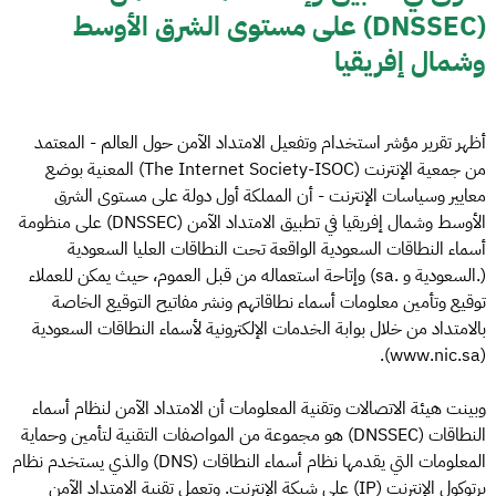
(DNSSEC) على مستوى الشرق الأوسط
وشمال إفريقيا
أظهر تقرير مؤشر استخدام وتفعيل الامتداد الآمن حول العالم - المعتمد
من جمعية الإنترنت (The Internet Society-ISOC) المعنية بوضع
معايير وسياسات الإنترنت - أن المملكة أول دولة على مستوى الشرق
الأوسط وشمال إفريقيا في تطبيق الامتداد الآمن (DNSSEC) على منظومة
أسماء النطاقات السعودية الواقعة تحت النطاقات العليا السعودية
(.السعودية و .sa) وإتاحة استعماله من قبل العموم، حيث يمكن للعملاء
توقيع وتأمين معلومات أسماء نطاقاتهم ونشر مفاتيح التوقيع الخاصة
بالامتداد من خلال بوابة الخدمات الإلكترونية لأسماء النطاقات السعودية
(www.nic.sa).
وبينت هيئة الاتصالات وتقنية المعلومات أن الامتداد الآمن لنظام أسماء
النطاقات (DNSSEC) هو مجموعة من المواصفات التقنية لتأمين وحماية
المعلومات التي يقدمها نظام أسماء النطاقات (DNS) والذي يستخدم نظام
برتوكول الإنترنت (IP) على شبكة الإنترنت. وتعمل تقنية الامتداد الآمن