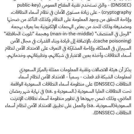
(DNSSEC) - والتي تستخدم تقنية المفتاح العمومي (public-key
cryptography) - على زيادة مستوى الأمان في نظام أسماء النطاقات،
وإتاحة التحقق من وجود المعلومة على النظام وكذلك التأكد من صحتها
ومصدرها؛ وذلك للحد من بعض الهجمات الإلكترونية بما يعرف بهجمة
"الرجل في المنتصف" (man-in-the-middle) وهجمة "تلويث الحافظة"
(cache poisoning)، بالإضافة إلى قيادة وبناء القدرات في مجال الأمن
السيبراني في المملكة، وإتاحة المشاركة في التعرف على الامتداد الآمن لنظام
أسماء النطاقات وأخذه بعين الاعتبار في شبكاتهم، وتطبيقاتهم، وخدماتهم.
يذكر أن هيئة الاتصالات وتقنية المعلومات ممثلة بالمركز السعودي
لمعلومات الشبكة قد فعلت - رسمياً - الامتداد الآمن لنظام أسماء
النطاقات (DNSSEC) على منظومة أسماء النطاقات السعودية الواقعة
تحت النطاقات العليا السعودية (.السعودية و .sa) في نهاية شهر رمضان
الماضي، وذلك ضمن جهودها في تطوير منظومة أسماء نطاقات الإنترنت
السعودية(السعودية، .sa) والعمل على تطبيق الامتداد الآمن لنظام أسماء
النطاقات (DNSSEC).