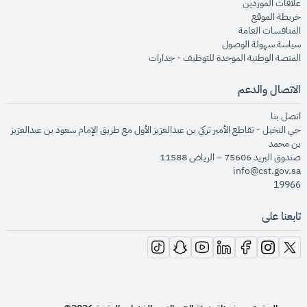
opens in new window
علاقات الموردين
opens in new window
خريطة الموقع
opens in new window
المنافسات العامة
opens in new window
سياسة سهولة الوصول
opens in new window
المنصة الوطنية الموحدة للتوظيف - جدارات
الاتصال والدعم
opens in new window
اتصل بنا
حي النخيل - تقاطع الأمير تركي بن عبدالعزيز الأول مع طريق الإمام سعود بن عبدالعزيز
بن محمد
صندوق البريد 75606 – الرياض 11588
info@cst.gov.sa
19966
تابعنا على
opens in new window
opens in new window
opens in new window
opens in new window
opens in new window
opens in new window
opens in new window