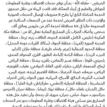
الشريفين - حفظه الله - بشأن توفير خدمات الاتصالات وتقنية المعلومات
للمواطن والمقيم في أرجاء المملكة، فقد قامت الهيئة من خلال صندوق
الخدمة الشاملة التابع لها بطرح 8 مشروعات لإيصال الخدمات الصوتية
والإنترنت ذات النطاق العريض لخدمة عدد من التجمعات السكانية غير
المخدومة حاليا في 66 محافظة لخدمة أكثر من مليونين ومائتي ألف
شخص. وأضاف الضرّاب بأن المشاريع الثمانية تغطي كلا من : منطقة مكة
المكرمة (خليص، الكامل، القنفذة، الخرمه، الطائف، رنيه، تربه) ، منطقة
المدينة المنورة (المهد) ، منطقة الجوف (سكاكا، القريات، دومة الجندل) ،
منطقة الحدود الشمالية (عرعر، رفحاء، طريف)، منطقة جازان (الداير،
الدرب، الريث) ، منطقة الباحة (الباحة، العقيق، القرى، المخواة، المندق،
بلجرشي، قلوة) ، منطقة عسير (النماص، بلقرن، بيشة) ، منطقة الرياض
(رماح، المجمعة، الزلفى، شقراء، ثادق، الغاط، الدوادمي، عفيف، القويعيه،
الرياض، حريملاء، ضرما، الدرعية) ، منطقة القصيم (بريده، عنيزه، الرس،
المذنب، البكيريه، البدائع، الأسياح، النبهانيه، عيون الجواء، رياض الخبراء،
الشماسيه) ، المنطقة الشرقية (الخفجي، حفرالباطن، قرية العليا ) ، منطقة
حائل (الشنان، بقعاء، حائل )، منطقة تبوك (تيماء) ، منطقة نجران (الخرخير،
بدرالجنوب، حبونا، خباش، نجران، شرورة، ثار، يدمه)، وأن تنفيذ مثل هذه
المشاريع يعزز مساعي هيئة الاتصالات وتقنية المعلومات نحو نشر الخدمات
في أرجاء المملكة، ولتكون الهيئة بذلك رافداً مهما نحو تحقيق التنمية