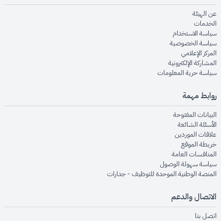
opens in new window
عن الهيئة
opens in new window
الخدمات
opens in new window
سياسة الاستخدام
opens in new window
سياسة الخصوصية
opens in new window
المركز الإعلامي
opens in new window
المشاركة الإلكترونية
opens in new window
سياسة حرية المعلومات
روابط مهمة
opens in new window
البيانات المفتوحة
opens in new window
الأسئلة الشائعة
opens in new window
علاقات الموردين
opens in new window
خريطة الموقع
opens in new window
المنافسات العامة
opens in new window
سياسة سهولة الوصول
opens in new window
المنصة الوطنية الموحدة للتوظيف - جدارات
الاتصال والدعم
opens in new window
اتصل بنا