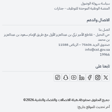
opens in new window
سياسة سهولة الوصول
opens in new window
المنصة الوطنية الموحدة للتوظيف - جدارات
الاتصال والدعم
opens in new window
اتصل بنا
حي النخيل - تقاطع الأمير تركي بن عبدالعزيز الأول مع طريق الإمام سعود بن عبدالعزيز
بن محمد
صندوق البريد 75606 – الرياض 11588
info@cst.gov.sa
19966
تابعنا على
opens in new window
opens in new window
opens in new window
opens in new window
opens in new window
opens in new window
opens in new window
جميع الحقوق محفوظة.
هيئة الاتصالات والفضاء والتقنية
2026©
.
آخر تحديث للموقع بتاريخ: