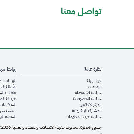
تواصل معنا
نظرة عامة
روابط مه
opens in new window
عن الهيئة
البيانات ال
opens in new window
الخدمات
الأسئلة الش
opens in new window
سياسة الاستخدام
علاقات الم
opens in new window
سياسة الخصوصية
خريطة الم
opens in new window
المركز الإعلامي
المنافسات 
opens in new window
المشاركة الإلكترونية
سياسة سهو
opens in new window
سياسة حرية المعلومات
المنصة الو
جميع الحقوق محفوظة.
هيئة الاتصالات والفضاء والتقنية
2026©
.