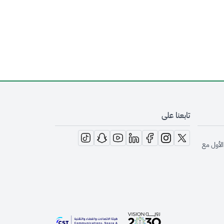
تابعنا على
opens in new window
opens in new window
opens in new window
opens in new window
opens in new window
opens in new window
opens in new window
الأول مع