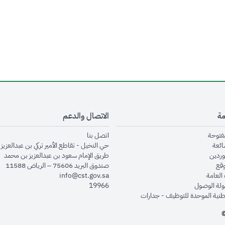
مة
الاتصال والدعم
opens in new window
opens in new window
مفتوحة
اتصل بنا
opens in new window
ائعة
حي النخيل - تقاطع الأمير تركي بن عبدالعزيز 
opens in new window
وردين
طريق الإمام سعود بن عبدالعزيز بن محمد
opens in new window
وقع
صندوق البريد 75606 – الرياض 11588
opens in new window
العامة
info@cst.gov.sa
opens in new window
لة الوصول
19966
opens in new window
طنية الموحدة للتوظيف - جدارات