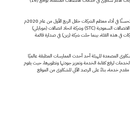
الماضي (2019)، في حين تصدرت شـــركة (زين) قائمة الشـــركات الأكثر شكاوى في خدمات الاتصالات المتنقلة، بواقع (16)
أما على صعيد خدمات الاتصالات الثابتة؛ فقد رصد المؤشر تحسنًا في أداء معظم الشركات خلال الربع الأول من عام 2020م
مقارنة بذات الربع من العام الماضي، وسجلت كل من شركة الاتصالات السعودية (STC) وشركة اتحاد اتصالات (موبايلي)
ات في هذه الفئة، بينما حلت شركة (زين) في صدارة قائمة
وى المصعدة للهيئة أحد أحدث الممارسات المطبقة عالميًا
خدمات لرفع كفاءة الخدمة وتعزيز جودتها وتطويرها، حيث يقوم
 مقدم خدمة، بناءً على الرصد الآلي للشكاوى من الموقع