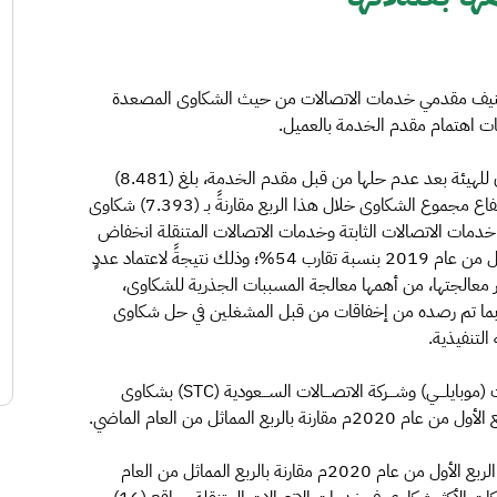
 تصنيف مقدمي خدمات الاتصالات من حيث الشكاوى المصعدة
وكشف المؤشر بأن إجمالي الشكاوى التي صعدها المشتركون للهيئة بعد عدم حلها من قبل مقدم الخدمة، بلغ (8.481)
شكوى تعاملت معها الهيئة وقامت بمعالجتها، مشيرة إلى ارتفاع مجموع الشكاوى خلال هذا الربع مقارنةً بـ (7.393) شكاوى
أوضح المؤشر تسجيل خدمات الاتصالات الثابتة وخدمات الاتصالات المتنقلة انخفاض
في إجمالي أعداد الشكاوى المصعدة للهيئة مقارنةً بالربع الأول من عام 2019 بنسبة تقارب 54%؛ وذلك نتيجةً لاعتماد عددٍ
 معالجتها، من أهمها معالجة المسببات الجذرية للشكاوى،
لات بما تم رصده من إخفاقات من قبل المشغلين في حل شكاوى
التنفيذية.
ورصد المؤشر تحسنًا في اهتمام كل من شـــركة اتحاد اتصالات (موبايلـــي) وشـــركة الاتصـــالات الســـعودية (STC) بشكاوى
 المماثل من العام الماضي.
فيما انخفض أداء كلٍّ من شركة (فيرجن) وشركة (ليبارا) خلال الربع الأول من عام 2020م مقارنة بالربع المماثل من العام