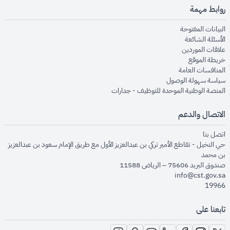
روابط مهمة
opens in new window
البيانات المفتوحة
opens in new window
الأسئلة الشائعة
opens in new window
علاقات الموردين
opens in new window
خريطة الموقع
opens in new window
المنافسات العامة
opens in new window
سياسة سهولة الوصول
opens in new window
المنصة الوطنية الموحدة للتوظيف - جدارات
الاتصال والدعم
opens in new window
اتصل بنا
حي النخيل - تقاطع الأمير تركي بن عبدالعزيز الأول مع طريق الإمام سعود بن عبدالعزيز
بن محمد
صندوق البريد 75606 – الرياض 11588
info@cst.gov.sa
19966
تابعنا على