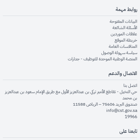
روابط مهمة
opens in new window
البيانات المفتوحة
opens in new window
الأسئلة الشائعة
opens in new window
علاقات الموردين
opens in new window
خريطة الموقع
opens in new window
المنافسات العامة
opens in new window
سياسة سهولة الوصول
opens in new window
المنصة الوطنية الموحدة للتوظيف - جدارات
الاتصال والدعم
opens in new window
اتصل بنا
حي النخيل - تقاطع الأمير تركي بن عبدالعزيز الأول مع طريق الإمام سعود بن عبدالعزيز
بن محمد
صندوق البريد 75606 – الرياض 11588
info@cst.gov.sa
19966
تابعنا على