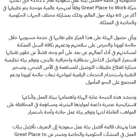
الحكومية في قائمة «أفضل بيئة عمل سعودية لعام 2021» التي أعلنتها
شركة Great Place to Work وفقاً لمنهجية عالمية موحدة يتم تطبيقها في
أكثر من 60 دولة حول العالم، وذلك بمشاركة مختلف الجهات الحكومية
والخاصة في المملكة.
ويأتي حصول الهيئة على هذا المركز نظير تفانيها في خدمة منسوبيها خلال
جائحة كورونا والحرص على سلامتهم ودعمهم بكافة السبل الممكنة
لمساندتهم في أداء أعمالهم عن بعد على أتم وجه، فضلاً عن تطوير تقنياتها
لاستمرار التواصل الداخلي بشفافية واحترافية عاليتين، وتوفير بيئة تنظيمية
مبتكرة لقطاع تطبيقات التوصيل للمساهمة في الأمن الصحي، وتسخير
التقنية واستخدام الخدمات الرقمية لمواجهة تبعات جائحة كورونا ودعم
المجتمع على النحو المأمول.
وتجسّد هذه النتيجة عناية الهيئة واهتمامها ببيئة العمل واتّباعها
لاستراتيجية عصرية داعمة لمواردها البشرية، ومساهِمة في المحافظة على
المواهب العاملة لديها وتوفير بيئة عمل جاذبة وآمنة باستمرار.
هذا وتهدف قائمة أفضل بيئة عمل سعودية إلى التعريف بأفضل بيئات
العمل في المنشآت الحكومية والخاصة وتصدر عن Great Place to