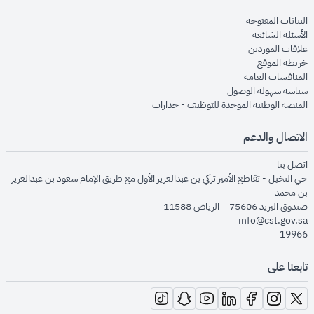
opens in new window
البيانات المفتوحة
opens in new window
الأسئلة الشائعة
opens in new window
علاقات الموردين
opens in new window
خريطة الموقع
opens in new window
المنافسات العامة
opens in new window
سياسة سهولة الوصول
opens in new window
المنصة الوطنية الموحدة للتوظيف - جدارات
الاتصال والدعم
opens in new window
اتصل بنا
حي النخيل - تقاطع الأمير تركي بن عبدالعزيز الأول مع طريق الإمام سعود بن عبدالعزيز
بن محمد
صندوق البريد 75606 – الرياض 11588
info@cst.gov.sa
19966
تابعنا على
opens in new window
opens in new window
opens in new window
opens in new window
opens in new window
opens in new window
opens in new window