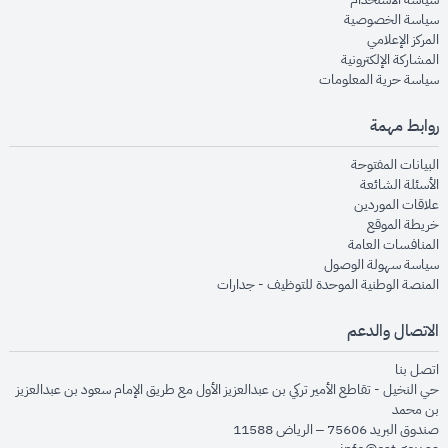
opens in new window
سياسة الخصوصية
opens in new window
المركز الإعلامي
opens in new window
المشاركة الإلكترونية
opens in new window
سياسة حرية المعلومات
روابط مهمة
opens in new window
البيانات المفتوحة
opens in new window
الأسئلة الشائعة
opens in new window
علاقات الموردين
opens in new window
خريطة الموقع
opens in new window
المنافسات العامة
opens in new window
سياسة سهولة الوصول
opens in new window
المنصة الوطنية الموحدة للتوظيف - جدارات
الاتصال والدعم
opens in new window
اتصل بنا
حي النخيل - تقاطع الأمير تركي بن عبدالعزيز الأول مع طريق الإمام سعود بن عبدالعزيز
بن محمد
صندوق البريد 75606 – الرياض 11588