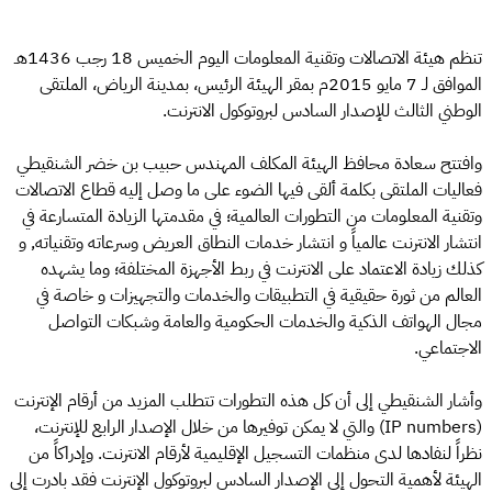
تنظم هيئة الاتصالات وتقنية المعلومات اليوم الخميس 18 رجب 1436هـ
الموافق لـ 7 مايو 2015م بمقر الهيئة الرئيس، بمدينة الرياض، الملتقى
الوطني الثالث للإصدار السادس لبروتوكول الانترنت.
وافتتح سعادة محافظ الهيئة المكلف المهندس حبيب بن خضر الشنقيطي
فعاليات الملتقى بكلمة ألقى فيها الضوء على ما وصل إليه قطاع الاتصالات
وتقنية المعلومات من التطورات العالمية؛ في مقدمتها الزيادة المتسارعة في
انتشار الانترنت عالمياً و انتشار خدمات النطاق العريض وسرعاته وتقنياته, و
كذلك زيادة الاعتماد على الانترنت في ربط الأجهزة المختلفة؛ وما يشهده
العالم من ثورة حقيقية في التطبيقات والخدمات والتجهيزات و خاصة في
مجال الهواتف الذكية والخدمات الحكومية والعامة وشبكات التواصل
الاجتماعي.
وأشار الشنقيطي إلى أن كل هذه التطورات تتطلب المزيد من أرقام الإنترنت
(IP numbers) والتي لا يمكن توفيرها من خلال الإصدار الرابع للإنترنت،
نظراً لنفادها لدى منظمات التسجيل الإقليمية لأرقام الانترنت. وإدراكاً من
الهيئة لأهمية التحول إلى الإصدار السادس لبروتوكول الإنترنت فقد بادرت إلى