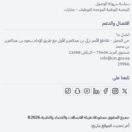
opens in new window
سياسة سهولة الوصول
opens in new window
المنصة الوطنية الموحدة للتوظيف - جدارات
الاتصال والدعم
opens in new window
اتصل بنا
حي النخيل - تقاطع الأمير تركي بن عبدالعزيز الأول مع طريق الإمام سعود بن عبدالعزيز
بن محمد
صندوق البريد 75606 – الرياض 11588
info@cst.gov.sa
19966
تابعنا على
opens in new window
opens in new window
opens in new window
opens in new window
opens in new window
opens in new window
opens in new window
جميع الحقوق محفوظة.
هيئة الاتصالات والفضاء والتقنية
2026©
.
آخر تحديث للموقع بتاريخ: