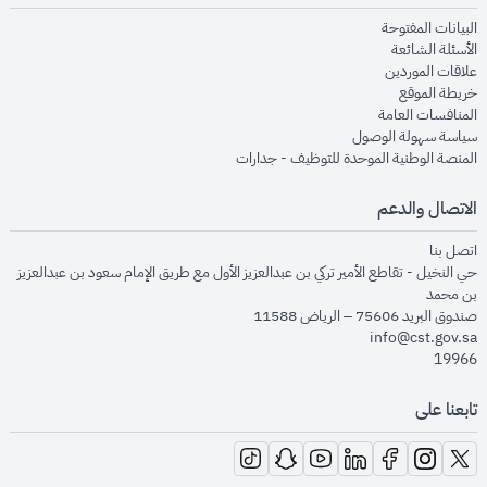
opens in new window
البيانات المفتوحة
opens in new window
الأسئلة الشائعة
opens in new window
علاقات الموردين
opens in new window
خريطة الموقع
opens in new window
المنافسات العامة
opens in new window
سياسة سهولة الوصول
opens in new window
المنصة الوطنية الموحدة للتوظيف - جدارات
الاتصال والدعم
opens in new window
اتصل بنا
حي النخيل - تقاطع الأمير تركي بن عبدالعزيز الأول مع طريق الإمام سعود بن عبدالعزيز
بن محمد
صندوق البريد 75606 – الرياض 11588
info@cst.gov.sa
19966
تابعنا على
opens in new window
opens in new window
opens in new window
opens in new window
opens in new window
opens in new window
opens in new window