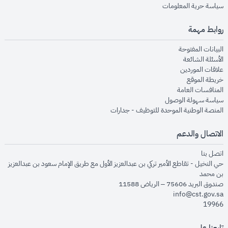
opens in new window
سياسة حرية المعلومات
روابط مهمة
opens in new window
البيانات المفتوحة
opens in new window
الأسئلة الشائعة
opens in new window
علاقات الموردين
opens in new window
خريطة الموقع
opens in new window
المنافسات العامة
opens in new window
سياسة سهولة الوصول
opens in new window
المنصة الوطنية الموحدة للتوظيف - جدارات
الاتصال والدعم
opens in new window
اتصل بنا
حي النخيل - تقاطع الأمير تركي بن عبدالعزيز الأول مع طريق الإمام سعود بن عبدالعزيز
بن محمد
صندوق البريد 75606 – الرياض 11588
info@cst.gov.sa
19966
تابعنا على