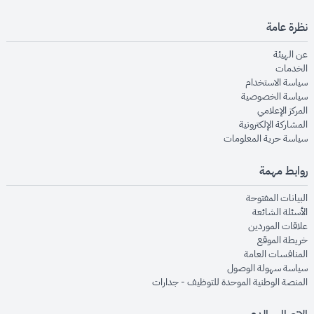
نظرة عامة
opens in new window
عن الهيئة
opens in new window
الخدمات
opens in new window
سياسة الاستخدام
opens in new window
سياسة الخصوصية
opens in new window
المركز الإعلامي
opens in new window
المشاركة الإلكترونية
opens in new window
سياسة حرية المعلومات
روابط مهمة
opens in new window
البيانات المفتوحة
opens in new window
الأسئلة الشائعة
opens in new window
علاقات الموردين
opens in new window
خريطة الموقع
opens in new window
المنافسات العامة
opens in new window
سياسة سهولة الوصول
opens in new window
المنصة الوطنية الموحدة للتوظيف - جدارات