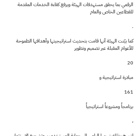
الرقمي بما يحقق مستهدفات الهيئة ويرفع كفاءة الخدمات المقدمة
للقطاعين الخاص والعام
.
كما بيّنت الهيئة أنها قامت بتحديث استراتيجيتها وأهدافها الطموحة
للأعوام المقبلة عبر تصميم وتطوير
20
مبادرة استراتيجية و
161
برنامجاً ومشروعاً استراتيجياً
،
لترسخ بذلك نهجها الرامي إلى حماية المستخدمين وتشجيع الاستثمار