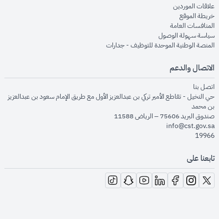
opens in new window
علاقات الموردين
opens in new window
خريطة الموقع
opens in new window
المنافسات العامة
opens in new window
سياسة سهولة الوصول
opens in new window
المنصة الوطنية الموحدة للتوظيف - جدارات
الاتصال والدعم
opens in new window
اتصل بنا
حي النخيل - تقاطع الأمير تركي بن عبدالعزيز الأول مع طريق الإمام سعود بن عبدالعزيز
بن محمد
صندوق البريد 75606 – الرياض 11588
info@cst.gov.sa
19966
تابعنا على
opens in new window
opens in new window
opens in new window
opens in new window
opens in new window
opens in new window
opens in new window