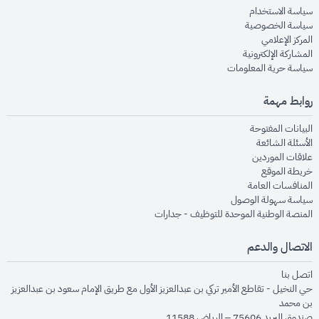
opens in new window
سياسة الاستخدام
opens in new window
سياسة الخصوصية
opens in new window
المركز الإعلامي
opens in new window
المشاركة الإلكترونية
opens in new window
سياسة حرية المعلومات
روابط مهمة
opens in new window
البيانات المفتوحة
opens in new window
الأسئلة الشائعة
opens in new window
علاقات الموردين
opens in new window
خريطة الموقع
opens in new window
المنافسات العامة
opens in new window
سياسة سهولة الوصول
opens in new window
المنصة الوطنية الموحدة للتوظيف - جدارات
الاتصال والدعم
opens in new window
اتصل بنا
حي النخيل - تقاطع الأمير تركي بن عبدالعزيز الأول مع طريق الإمام سعود بن عبدالعزيز
بن محمد
صندوق البريد 75606 – الرياض 11588