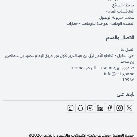
opens in new window
خريطة الموقع
opens in new window
المنافسات العامة
opens in new window
سياسة سهولة الوصول
opens in new window
المنصة الوطنية الموحدة للتوظيف - جدارات
الاتصال والدعم
opens in new window
اتصل بنا
حي النخيل - تقاطع الأمير تركي بن عبدالعزيز الأول مع طريق الإمام سعود بن عبدالعزيز
بن محمد
صندوق البريد 75606 – الرياض 11588
info@cst.gov.sa
19966
تابعنا على
opens in new window
opens in new window
opens in new window
opens in new window
opens in new window
opens in new window
opens in new window
جميع الحقوق محفوظة.
هيئة الاتصالات والفضاء والتقنية
2026©
.