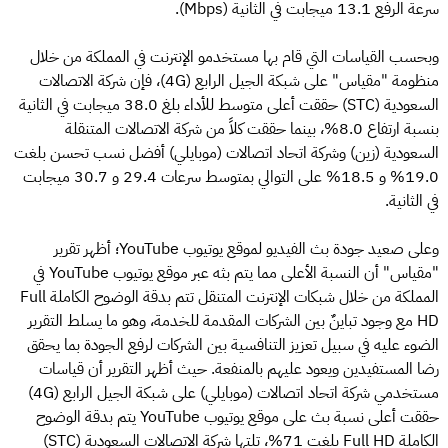
سرعة الرفع 13.1 ميجابت في الثانية (Mbps).
وبحسب القياسات التي قام بها مستخدمو الإنترنت في المملكة من خلال
منظومة "مقياس" على شبكة الجيل الرابع (4G)، فإن شركة الاتصالات
السعودية (STC) حققت أعلى متوسط للأداء بلغ 38.0 ميجابت في الثانية
بنسبة ارتفاع 8.0%، بينما حققت كلاً من شركة الاتصالات المتنقلة
السعودية (زين) وشركة اتحاد اتصالات (موبايلي) أفضل نسب تحسن بلغت
19.0% و 18.5% على التوالي بمتوسط سرعات 29.4 و 30.7 ميجابت
في الثانية.
وعلى صعيد جودة بث الفيديو لموقع يوتيوب YouTube؛ أظهر تقرير
"مقياس" أن النسبة الأعلى مما يتم بثه عبر موقع يوتيوب YouTube في
المملكة من خلال شبكات الإنترنت المتنقل تتم بدقة الوضوح الكاملة Full
HD مع وجود تباينٌ بين الشركات المقدمة للخدمة، وهو ما يسلط التقرير
الضوء عليه في سبيل تعزيز التنافسية بين الشركات لرفع الجودة بما يحقق
رضا المستفيدين ويعود عليهم بالمنفعة. حيث أظهر التقرير أن قياسات
مستخدمي شركة اتحاد اتصالات (موبايلي) على شبكة الجيل الرابع (4G)
حققت أعلى نسبة بث على موقع يوتيوب YouTube يتم بدقة الوضوح
الكاملة Full HD بلغت 71%، تلتها شركة الاتصالات السعودية (STC)