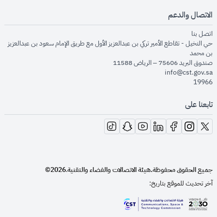
الاتصال والدعم
opens in new window
اتصل بنا
حي النخيل - تقاطع الأمير تركي بن عبدالعزيز الأول مع طريق الإمام سعود بن عبدالعزيز
بن محمد
صندوق البريد 75606 – الرياض 11588
info@cst.gov.sa
19966
تابعنا على
opens in new window
opens in new window
opens in new window
opens in new window
opens in new window
opens in new window
opens in new window
جميع الحقوق محفوظة.
هيئة الاتصالات والفضاء والتقنية
2026©
.
آخر تحديث للموقع بتاريخ:
opens in new window
opens in new window