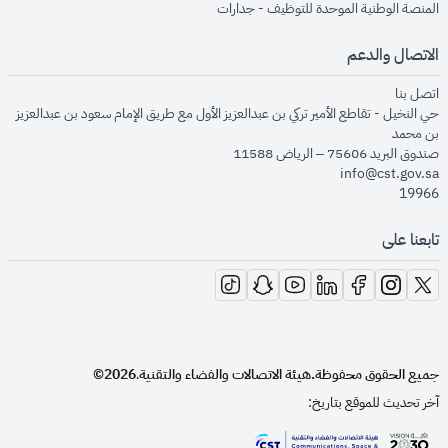
opens in new window
المنصة الوطنية الموحدة للتوظيف - جدارات
الاتصال والدعم
opens in new window
اتصل بنا
حي النخيل - تقاطع الأمير تركي بن عبدالعزيز الأول مع طريق الإمام سعود بن عبدالعزيز
بن محمد
صندوق البريد 75606 – الرياض 11588
info@cst.gov.sa
19966
تابعنا على
opens in new window
opens in new window
opens in new window
opens in new window
opens in new window
opens in new window
opens in new window
جميع الحقوق محفوظة.
هيئة الاتصالات والفضاء والتقنية
2026©
.
آخر تحديث للموقع بتاريخ: