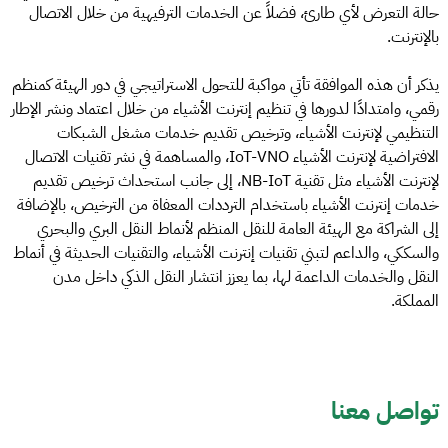
حالة التعرض لأي طارئ، فضلاً عن الخدمات الترفيهية من خلال الاتصال
بالإنترنت.
يذكر أن هذه الموافقة تأتي مواكبة للتحول الاستراتيجي في دور الهيئة كمنظم
رقمي، وامتدادًا لدورها في تنظيم إنترنت الأشياء من خلال اعتماد ونشر الإطار
التنظيمي لإنترنت الأشياء، وترخيص تقديم خدمات مشغل الشبكات
الافتراضية لإنترنت الأشياء IoT-VNO، والمساهمة في نشر تقنيات الاتصال
لإنترنت الأشياء مثل تقنية NB-IoT، إلى جانب استحداث ترخيص تقديم
خدمات إنترنت الأشياء باستخدام الترددات المعفاة من الترخيص، بالإضافة
إلى الشراكة مع الهيئة العامة للنقل المنظم لأنماط النقل البري والبحري
والسككي، والداعم لتبني تقنيات إنترنت الأشياء، والتقنيات الحديثة في أنماط
النقل والخدمات الداعمة لها، بما يعزز انتشار النقل الذكي داخل مدن
المملكة.
تواصل معنا