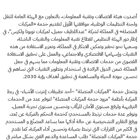
أصدرت هيئة الاتصالات وتقنية المعلومات، بالتعاون مع الهيئة العامة للنقل
ولجنة التنظيمات الوطنية، موافقتها الأولى لتقديم خدمة «المركبات
المتصلة» في المملكة لشركة "عبداللطيف جميل، لمركبات تويوتا ولكزس"، في
إطار دور الهيئة التنظيمي لقطاع تقنية المعلومات والتقنيات الناشئة،
وسعيها نحو تحفيز وتمكين الابتكار في المملكة، وتعزيز الاستفادة من هذه
التقنيات وإسهامها الاقتصادي والاجتماعي، والعمل على تحقيق الاستفادة
القصوى من خدمات الاتصالات وتقنية المعلومات مما يسهم في جعل
المملكة ضمن الدول الرائدة في استخدام وتطوير التقنيات التي تساهم في
تحسين جودة الحياة والمساهمة في تحقيق أهداف رؤية 2030.
وتتمثل خدمة "المركبات المتصلة" –أحد تطبيقات إنترنت الأشياء- في ربط
المركبة بأنظمة "مزود خدمة المركبات المتصلة" لتوفير عدد من الخدمات
الترفيهية ولرفع مستوى الأمان للركّاب وتحسين مستوى تجربة العميل،
وتوفير عدة خدمات ترتبط بالمستخدم؛ كخدمة التحكم بالمركبة عن بُعد،
ورفع التقارير التشخيصية عن حالة أدائها مما يساعد المصنّع و المستخدم
في الكثير من القرارات التي ترتبط بصيانة وتحسين أداء المركبة، كما تقدم
خدمة "المركبات المتصلة" طلب المساعدة والدعم الفني بشكل مباشر في